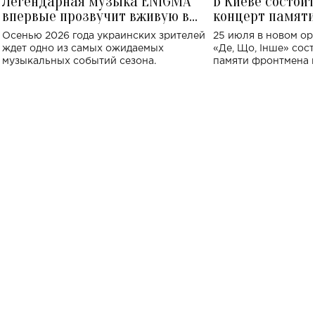
Легендарная музыка ENIGMA
В Киеве состои
впервые прозвучит вживую в
концерт памят
Украине: где состоится концерт
Клименко: более
Осенью 2026 года украинских зрителей
25 июля в новом op
исполнят песн
ждет одно из самых ожидаемых
«Де, Що, Інше» сос
музыкальных событий сезона.
памяти фронтмена
Михаила Клименко. 
особенный музыкал
посвященный артист
стало символом ис
настоящей любви.