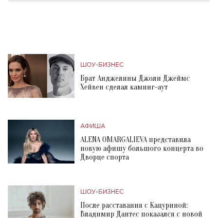
ШОУ-БИЗНЕС
Брат Анджелины Джоли Джеймс
Хейвен сделал каминг-аут
АФИША
ALENA OMARGALIEVA представила
новую афишу большого концерта во
Дворце спорта
ШОУ-БИЗНЕС
После расставания с Кацуриной:
Владимир Дантес показался с новой