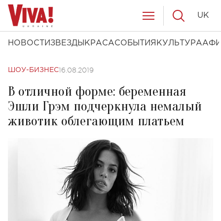
UK
НОВОСТИ
ЗВЕЗДЫ
КРАСА
СОБЫТИЯ
КУЛЬТУРА
АФ
16.08.2019
ШОУ-БИЗНЕС
В отличной форме: беременная
Эшли Грэм подчеркнула немалый
животик облегающим платьем