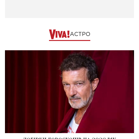
АСТРО