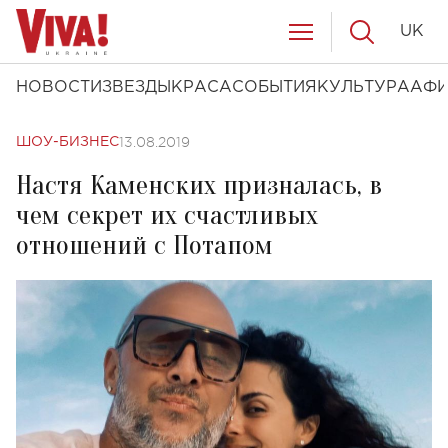
UK
НОВОСТИ
ЗВЕЗДЫ
КРАСА
СОБЫТИЯ
КУЛЬТУРА
АФ
13.08.2019
ШОУ-БИЗНЕС
Настя Каменских призналась, в
чем секрет их счастливых
отношений с Потапом