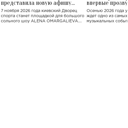
представила новую афишу
впервые прозву
большого концерта во Дворце
Украине: где со
7 ноября 2026 года киевский Дворец
Осенью 2026 года у
спорта
спорта станет площадкой для большого
ждет одно из самы
сольного шоу ALENA OMARGALIEVA.
музыкальных событ
Концерт получил символичное название
«Не пьяная — влюбленная».