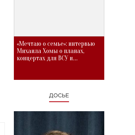
«Мечтаю о семье»: интервью
Михаила Хомы о планах,
концертах для ВСУ и
изменениях во время войны
ДОСЬЕ