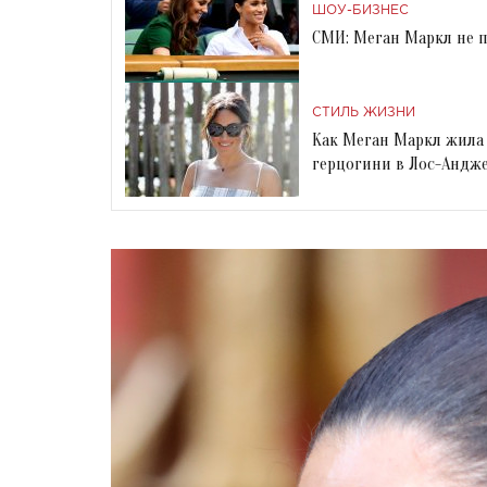
ШОУ-БИЗНЕС
СМИ: Меган Маркл не 
СТИЛЬ ЖИЗНИ
Как Меган Маркл жила 
герцогини в Лос-Андж