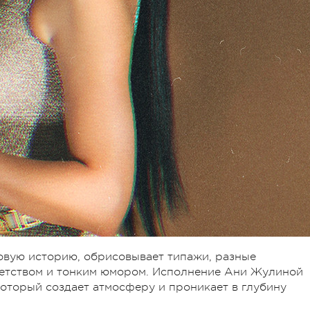
овую историю, обрисовывает типажи, разные
окетством и тонким юмором. Исполнение Ани Жулиной
который создает атмосферу и проникает в глубину