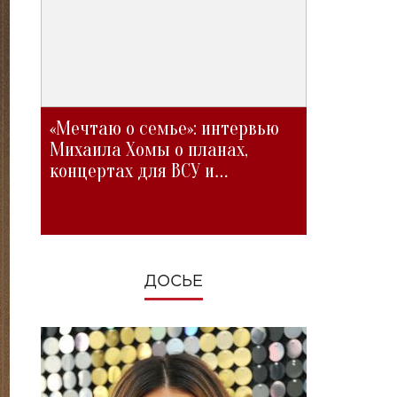
«Мечтаю о семье»: интервью
Михаила Хомы о планах,
концертах для ВСУ и
изменениях во время войны
ДОСЬЕ