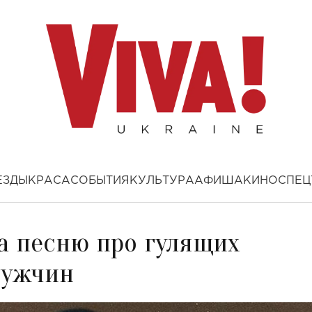
ЕЗДЫ
КРАСА
СОБЫТИЯ
КУЛЬТУРА
АФИША
КИНО
СПЕЦ
а песню про гулящих
мужчин