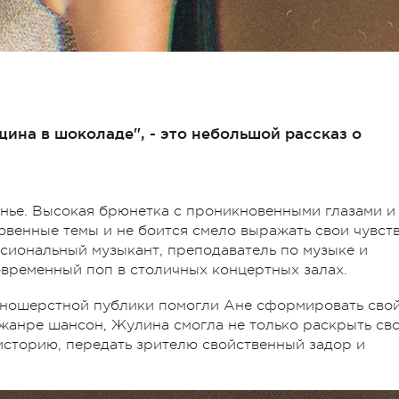
ина в шоколаде", - это небольшой рассказ о
нье. Высокая брюнетка с проникновенными глазами и
овенные темы и не боится смело выражать свои чувст
ссиональный музыкант, преподаватель по музыке и
овременный поп в столичных концертных залах.
зношерстной публики помогли Ане сформировать сво
 жанре шансон, Жулина смогла не только раскрыть св
 историю, передать зрителю свойственный задор и