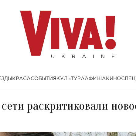
ЕЗДЫ
КРАСА
СОБЫТИЯ
КУЛЬТУРА
АФИША
КИНО
СПЕЦ
в сети раскритиковали ново