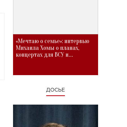
«Мечтаю о семье»: интервью
Михаила Хомы о планах,
концертах для ВСУ и
изменениях во время войны
ДОСЬЕ