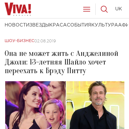
UK
НОВОСТИ
ЗВЕЗДЫ
КРАСА
СОБЫТИЯ
КУЛЬТУРА
АФ
02.08.2019
ШОУ-БИЗНЕС
Она не может жить с Анджелиной
Джоли: 13-летняя Шайло хочет
переехать к Брэду Питту