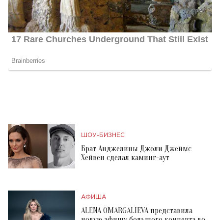
ШОУ-БИЗНЕС
Брат Анджелины Джоли Джеймс
Хейвен сделал каминг-аут
АФИША
ALENA OMARGALIEVA представила
новую афишу большого концерта во