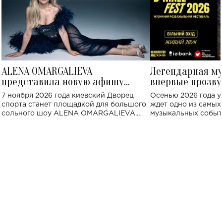
ALENA OMARGALIEVA
Легендарная м
представила новую афишу
впервые прозву
большого концерта во Дворце
Украине: где со
7 ноября 2026 года киевский Дворец
Осенью 2026 года у
спорта
спорта станет площадкой для большого
ждет одно из самы
сольного шоу ALENA OMARGALIEVA.
музыкальных событ
Концерт получил символичное название
«Не пьяная — влюбленная».