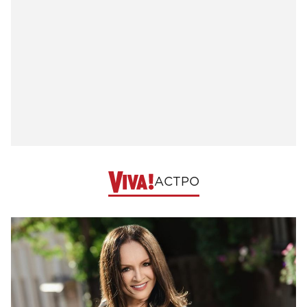
АСТРО