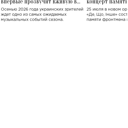
впервые прозвучит вживую в
концерт памят
Украине: где состоится концерт
Клименко: более
Осенью 2026 года украинских зрителей
25 июля в новом op
исполнят песн
ждет одно из самых ожидаемых
«Де, Що, Інше» сос
музыкальных событий сезона.
памяти фронтмена
Михаила Клименко. 
особенный музыкал
посвященный артист
стало символом ис
настоящей любви.