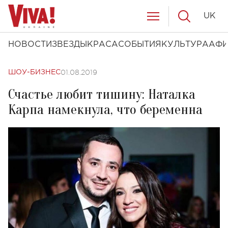
UK
НОВОСТИ
ЗВЕЗДЫ
КРАСА
СОБЫТИЯ
КУЛЬТУРА
АФ
01.08.2019
ШОУ-БИЗНЕС
Счастье любит тишину: Наталка
Карпа намекнула, что беременна