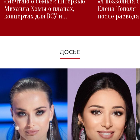
«Мечтаю о семье»: интервью
«Я позволила 
Михаила Хомы о планах,
Елена Тополя 
концертах для ВСУ и
после развода
изменениях во время войны
ДОСЬЕ