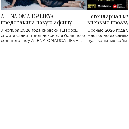
ALENA OMARGALIEVA
Легендарная м
представила новую афишу
впервые прозву
большого концерта во Дворце
Украине: где со
7 ноября 2026 года киевский Дворец
Осенью 2026 года у
спорта
спорта станет площадкой для большого
ждет одно из самы
сольного шоу ALENA OMARGALIEVA.
музыкальных событ
Концерт получил символичное название
«Не пьяная — влюбленная».