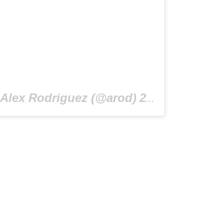
lex Rodriguez (@arod)
23 Июл 2019 в 7:27 PDT