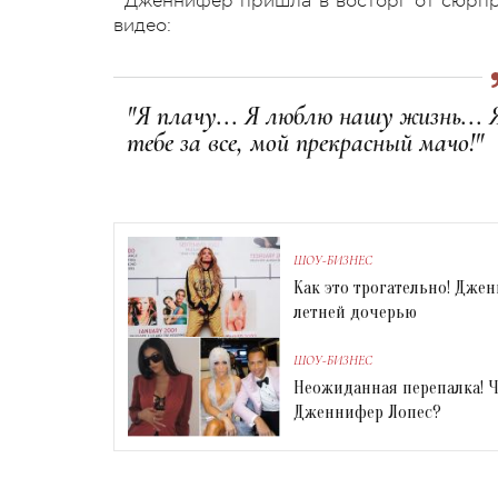
Дженнифер пришла в восторг от сюрпр
видео:
"Я плачу... Я люблю нашу жизнь... 
тебе за все, мой прекрасный мачо!"
ШОУ-БИЗНЕС
Как это трогательно! Джен
летней дочерью
ШОУ-БИЗНЕС
Неожиданная перепалка! 
Дженнифер Лопес?