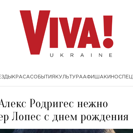
ЕЗДЫ
КРАСА
СОБЫТИЯ
КУЛЬТУРА
АФИША
КИНО
СПЕЦ
: Алекс Родригес нежно
р Лопес с днем рождения