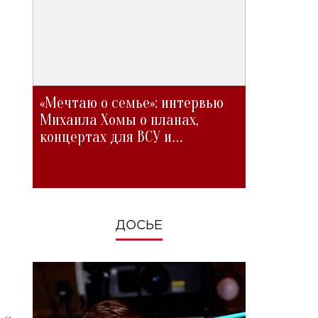
«Мечтаю о семье»: интервью
Михаила Хомы о планах,
концертах для ВСУ и
изменениях во время войны
ДОСЬЕ