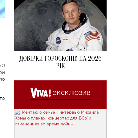
ДОБІРКИ ГОРОСКОПІВ НА 2026
РІК
50
ои
ую
ЭКСКЛЮЗИВ
го