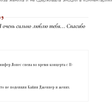
иза жениха и не сдерживала эмоций в комментариях
Я очень сильно люблю тебя... Спасибо
нифер Лопес спела во время концерта с 11-
Что не поделили Кайли Дженнер и жених