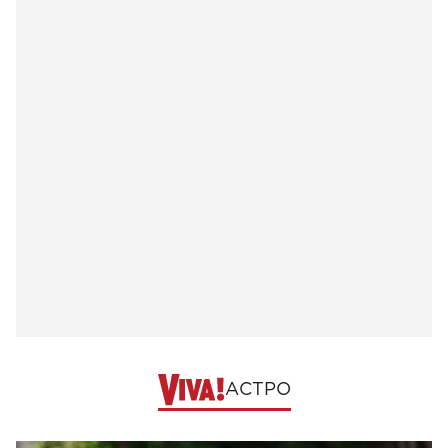
АСТРО