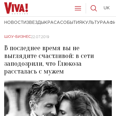
UK
НОВОСТИ
ЗВЕЗДЫ
КРАСА
СОБЫТИЯ
КУЛЬТУРА
АФ
22.07.2019
ШОУ-БИЗНЕС
В последнее время вы не
выглядите счастливой: в сети
заподозрили, что Глюкоза
рассталась с мужем