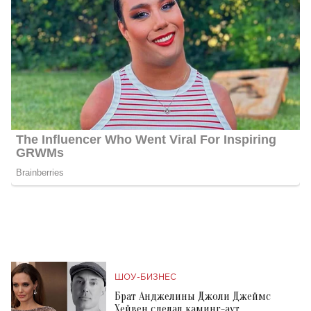
ШОУ-БИЗНЕС
Брат Анджелины Джоли Джеймс
Хейвен сделал каминг-аут