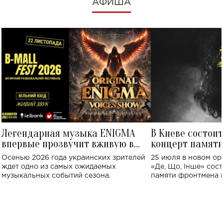
АФИША
Легендарная музыка ENIGMA
В Киеве состои
впервые прозвучит вживую в
концерт памят
Украине: где состоится концерт
Клименко: более
Осенью 2026 года украинских зрителей
25 июля в новом op
исполнят песн
ждет одно из самых ожидаемых
«Де, Що, Інше» сос
музыкальных событий сезона.
памяти фронтмена
Михаила Клименко. 
особенный музыкал
посвященный артист
стало символом ис
настоящей любви.