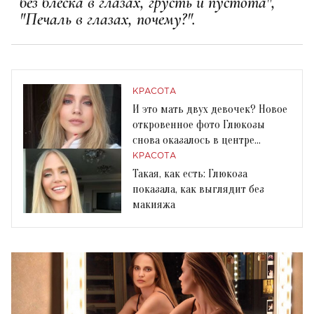
без блеска в глазах, грусть и пустота",
"Печаль в глазах, почему?".
КРАСОТА
И это мать двух девочек? Новое
откровенное фото Глюкозы
снова оказалось в центре
скандала
КРАСОТА
Такая, как есть: Глюкоза
показала, как выглядит без
макияжа