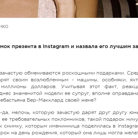
НКО
ок презента в Instagram и назвала его лучшим з
и зачастую обмениваются роскошными подарками. Сре
арят своим возлюбленным - машины, особняки, яхт
 миллионы долларов. Учитывая этот факт, реакц
нес знаменитой модели ее супруг, вполне оправдана
Себастьяна Бер-Макклард своей жене?
да, мелочь, которую зачастую дарят друг другу юн
 ее требовательных поклонников, такой подарок ничу
к снимку, которым именинница поделилась в Instagra
арок на день рождения, который она лишь могла желат