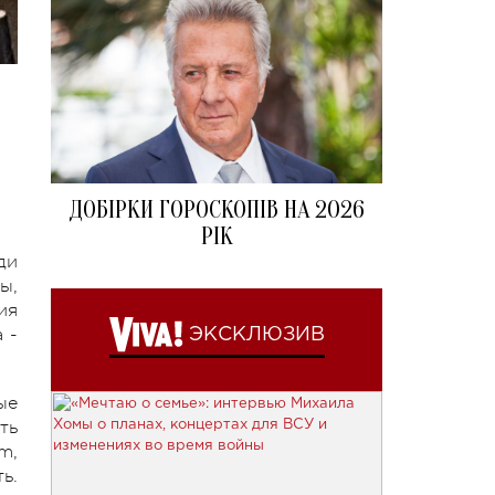
а
ДОБІРКИ ГОРОСКОПІВ НА 2026
РІК
ди
ы,
ия
 -
ЭКСКЛЮЗИВ
ые
ть
m,
ь.