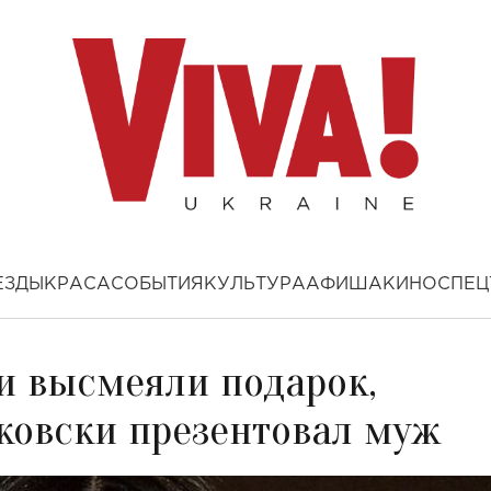
ЕЗДЫ
КРАСА
СОБЫТИЯ
КУЛЬТУРА
АФИША
КИНО
СПЕЦ
и высмеяли подарок,
ковски презентовал муж