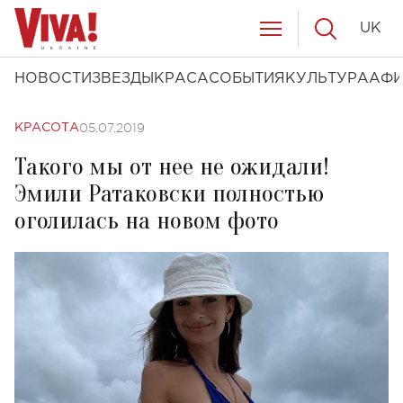
UK
НОВОСТИ
ЗВЕЗДЫ
КРАСА
СОБЫТИЯ
КУЛЬТУРА
АФ
05.07.2019
КРАСОТА
Такого мы от нее не ожидали!
Эмили Ратаковски полностью
оголилась на новом фото