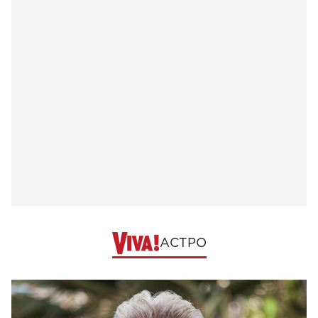
АСТРО