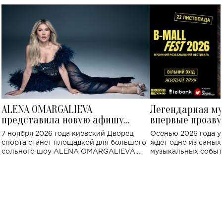
ALENA OMARGALIEVA
Легендарная м
представила новую афишу
впервые прозву
большого концерта во Дворце
Украине: где со
7 ноября 2026 года киевский Дворец
Осенью 2026 года у
спорта
спорта станет площадкой для большого
ждет одно из самы
сольного шоу ALENA OMARGALIEVA.
музыкальных событ
Концерт получил символичное название
«Не пьяная — влюбленная».