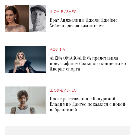
ШОУ-БИЗНЕС
Брат Анджелины Джоли Джеймс
Хейвен сделал каминг-аут
АФИША
ALENA OMARGALIEVA представила
новую афишу большого концерта во
Дворце спорта
ШОУ-БИЗНЕС
После расставания с Кацуриной:
Владимир Дантес показался с новой
избранницей