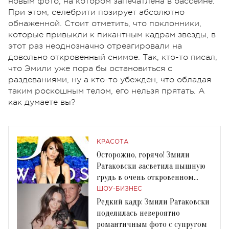
новым фото, на котором запечатлена в бассейне.
При этом, селебрити позирует абсолютно
обнаженной. Стоит отметить, что поклонники,
которые привыкли к пикантным кадрам звезды, в
этот раз неоднозначно отреагировали на
довольно откровенный снимое. Так, кто-то писал,
что Эмили уже пора бы остановиться с
раздеваниями, ну а кто-то убежден, что обладая
таким роскошным телом, его нельзя прятать. А
как думаете вы?
КРАСОТА
Осторожно, горячо! Эмили
Ратаковски засветила пышную
грудь в очень откровенном
платье
ШОУ-БИЗНЕС
Редкий кадр: Эмили Ратаковски
поделилась невероятно
романтичным фото с супругом