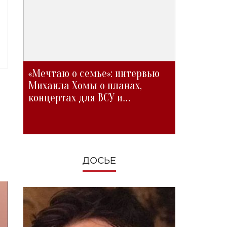
«Мечтаю о семье»: интервью
Михаила Хомы о планах,
концертах для ВСУ и
изменениях во время войны
ДОСЬЕ