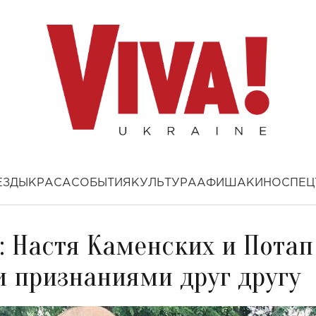
ЕЗДЫ
КРАСА
СОБЫТИЯ
КУЛЬТУРА
АФИША
КИНО
СПЕЦ
: Настя Каменских и Потап
 признаниями друг другу