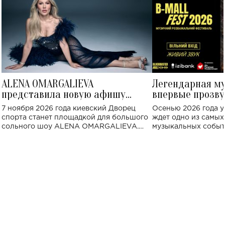
ALENA OMARGALIEVA
Легендарная м
представила новую афишу
впервые прозву
большого концерта во Дворце
Украине: где со
7 ноября 2026 года киевский Дворец
Осенью 2026 года у
спорта
спорта станет площадкой для большого
ждет одно из самы
сольного шоу ALENA OMARGALIEVA.
музыкальных событ
Концерт получил символичное название
«Не пьяная — влюбленная».