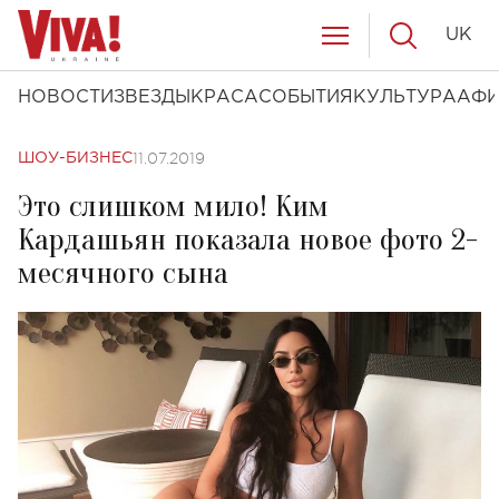
UK
НОВОСТИ
ЗВЕЗДЫ
КРАСА
СОБЫТИЯ
КУЛЬТУРА
АФ
11.07.2019
ШОУ-БИЗНЕС
Это слишком мило! Ким
Кардашьян показала новое фото 2-
месячного сына