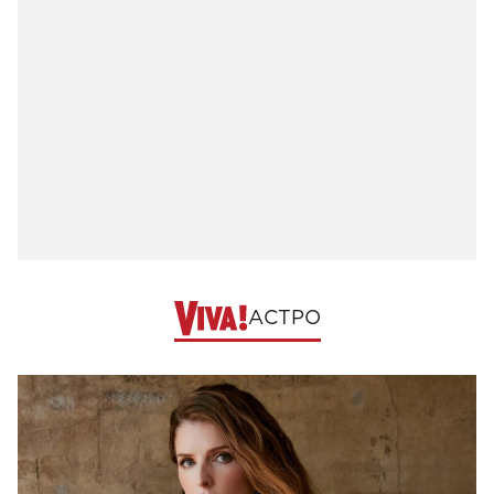
АСТРО