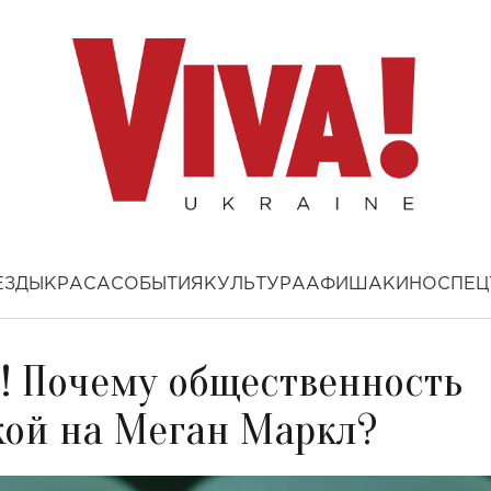
ЕЗДЫ
КРАСА
СОБЫТИЯ
КУЛЬТУРА
АФИША
КИНО
СПЕЦ
л! Почему общественность
кой на Меган Маркл?