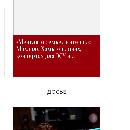
«Мечтаю о семье»: интервью
Михаила Хомы о планах,
концертах для ВСУ и
изменениях во время войны
ДОСЬЕ