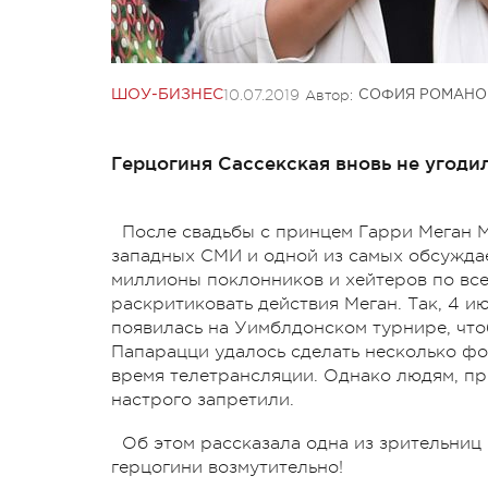
10.07.2019
Автор:
ШОУ-БИЗНЕС
СОФИЯ РОМАНО
Герцогиня Сассекская вновь не угоди
После свадьбы с принцем Гарри Меган 
западных СМИ и одной из самых обсуждае
миллионы поклонников и хейтеров по все
раскритиковать действия Меган. Так, 4 и
появилась на Уимблдонском турнире, чт
Папарацци удалось сделать несколько фо
время телетрансляции. Однако людям, п
настрого запретили.
Об этом рассказала одна из зрительниц
герцогини возмутительно!