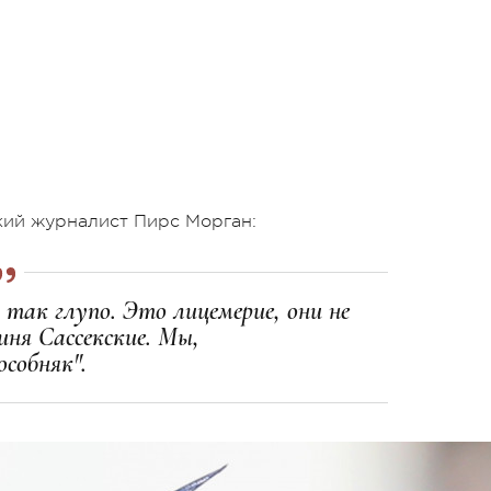
кий журналист Пирс Морган:
так глупо. Это лицемерие, они не
иня Сассекские. Мы,
собняк".