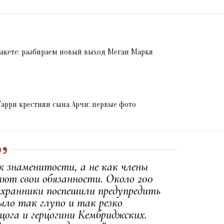
акете: разбираем новый выход Меган Маркл
арри крестили сына Арчи: первые фото
ак знаменитости, а не как члены
яют свои обязанности. Около 200
охранники поспешили предупредить
ыло так глупо и так резко
цога и герцогини Кембриджских.