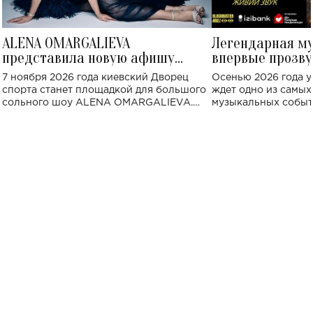
ALENA OMARGALIEVA
Легендарная м
представила новую афишу
впервые прозву
большого концерта во Дворце
Украине: где со
7 ноября 2026 года киевский Дворец
Осенью 2026 года у
спорта
спорта станет площадкой для большого
ждет одно из самы
сольного шоу ALENA OMARGALIEVA.
музыкальных событ
Концерт получил символичное название
«Не пьяная — влюбленная».