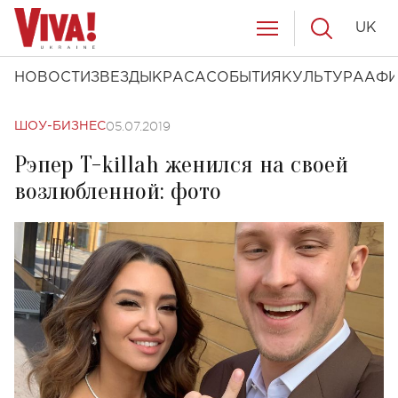
UK
НОВОСТИ
ЗВЕЗДЫ
КРАСА
СОБЫТИЯ
КУЛЬТУРА
АФ
05.07.2019
ШОУ-БИЗНЕС
Рэпер T-killah женился на своей
возлюбленной: фото