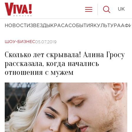
UK
НОВОСТИ
ЗВЕЗДЫ
КРАСА
СОБЫТИЯ
КУЛЬТУРА
АФ
05.07.2019
ШОУ-БИЗНЕС
Сколько лет скрывала! Алина Гросу
рассказала, когда начались
отношения с мужем