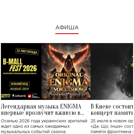
посмотреть в к
АФИША
Легендарная музыка ENIGMA
В Киеве состои
впервые прозвучит вживую в
концерт памят
Украине: где состоится концерт
Клименко: более
Осенью 2026 года украинских зрителей
25 июля в новом op
исполнят песн
ждет одно из самых ожидаемых
«Де, Що, Інше» сос
музыкальных событий сезона.
памяти фронтмена