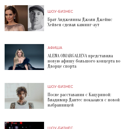
ШОУ-БИЗНЕС
Брат Анджелины Джоли Джеймс
Хейвен сделал каминг-аут
АФИША
ALENA OMARGALIEVA представила
новую афишу большого концерта во
Дворце спорта
ШОУ-БИЗНЕС
После расставания с Кацуриной:
Владимир Дантес показался с новой
избранницей
ШОУ-БИЗНЕС