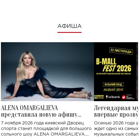
АФИША
ALENA OMARGALIEVA
Легендарная м
представила новую афишу
впервые прозву
большого концерта во Дворце
Украине: где со
7 ноября 2026 года киевский Дворец
Осенью 2026 года у
спорта
спорта станет площадкой для большого
ждет одно из самы
сольного шоу ALENA OMARGALIEVA.
музыкальных событ