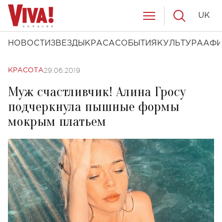
UK
НОВОСТИ
ЗВЕЗДЫ
КРАСА
СОБЫТИЯ
КУЛЬТУРА
АФ
29.06.2019
КРАСОТА
Муж счастливчик! Алина Гросу
подчеркнула пышные формы
мокрым платьем