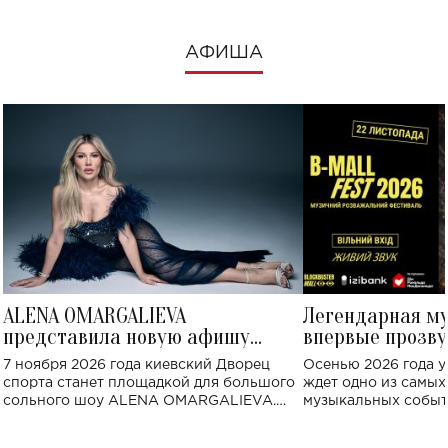
АФИША
ALENA OMARGALIEVA
Легендарная м
представила новую афишу
впервые прозву
большого концерта во Дворце
Украине: где со
7 ноября 2026 года киевский Дворец
Осенью 2026 года у
спорта
спорта станет площадкой для большого
ждет одно из самы
сольного шоу ALENA OMARGALIEVA.
музыкальных событ
Концерт получил символичное название
«Не пьяная — влюбленная».