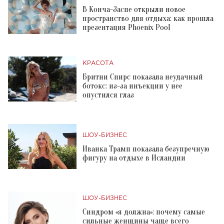
В Конча-Заспе открыли новое
пространство для отдыха: как прошла
презентация Phoenix Pool
КРАСОТА
Бритни Спирс показала неудачный
ботокс: из-за инъекции у нее
опустился глаз
ШОУ-БИЗНЕС
Иванка Трамп показала безупречную
фигуру на отдыхе в Исландии
ШОУ-БИЗНЕС
Синдром «я должна»: почему самые
сильные женщины чаще всего