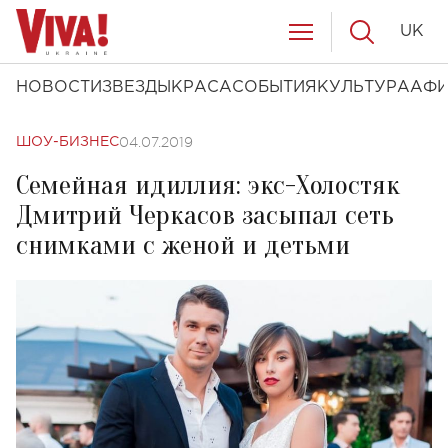
UK
НОВОСТИ
ЗВЕЗДЫ
КРАСА
СОБЫТИЯ
КУЛЬТУРА
АФ
04.07.2019
ШОУ-БИЗНЕС
Семейная идиллия: экс-Холостяк
Дмитрий Черкасов засыпал сеть
снимками с женой и детьми