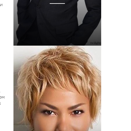
 и
,
ом
В