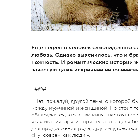
Еще недавно человек самонадеянно сч
любовь. Однако выяснилось, что и бр
нежность. И романтические истории ж
зачастую даже искреннее человеческ
#@#
Нет, пожалуй, другой темы, о которой б
между мужчиной и женщиной. Но стоит то
обнаружится, что и там кипят настоящие
ухаживания, другие приступают к делу б
для продолжения рода, другим удовольств
«Ну, совсем как люди!».