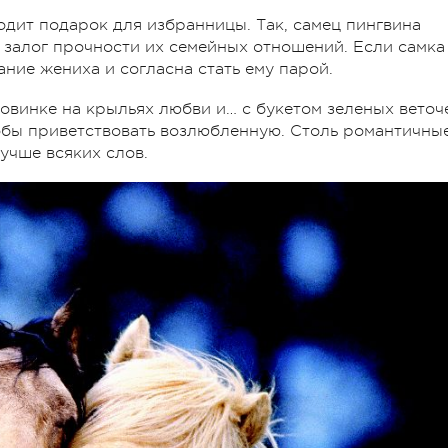
дит подарок для избранницы. Так, самец пингвина
залог прочности их семейных отношений. Если самка
ние жениха и согласна стать ему парой.
овинке на крыльях любви и… с букетом зеленых веточ
тобы приветствовать возлюбленную. Столь романтичны
учше всяких слов.