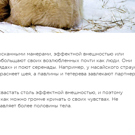
зысканными манерами, эффектной внешностью или
обольщают своих возлюбленных почти как люди. Они
ядах» и поют серенады. Например, у масайского страу
краснеет шея, а павлины и тетерева завлекают партне
вастать столь эффектной внешностью, и поэтому
 как можно громче кричать о своих чувствах. Не
тавляет более половины тела.