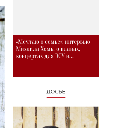
«Мечтаю о семье»: интервью
Михаила Хомы о планах,
концертах для ВСУ и
изменениях во время войны
ДОСЬЕ