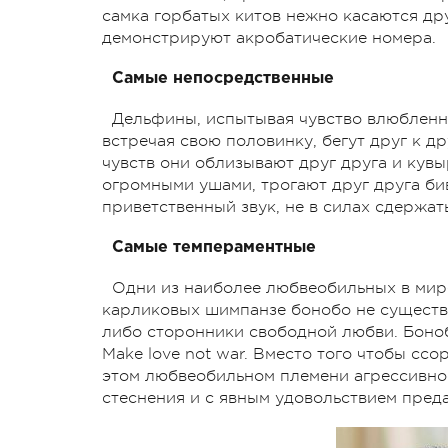
самка горбатых китов нежно касаются др
демонстрируют акробатические номера.
Самые непосредственные
Дельфины, испытывая чувство влюбленно
встречая свою половинку, бегут друг к д
чувств они облизывают друг друга и ку
огромными ушами, трогают друг друга б
приветственный звук, не в силах сдержат
Самые темпераментные
Одни из наиболее любвеобильных в мире
карликовых шимпанзе бонобо не существ
либо сторонники свободной любви. Боноб
Make love not war. Вместо того чтобы ссо
этом любвеобильном племени агрессивнос
стеснения и с явным удовольствием предае