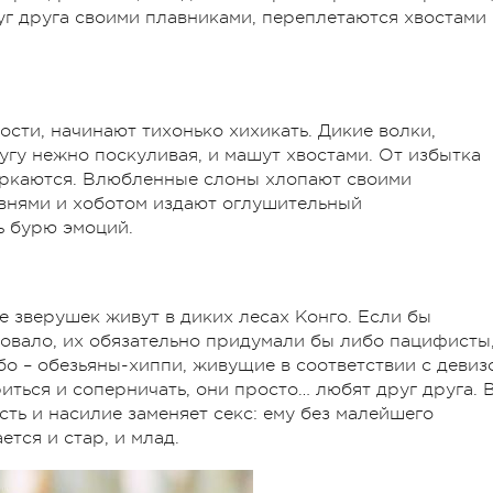
уг друга своими плавниками, переплетаются хвостами
сти, начинают тихонько хихикать. Дикие волки,
ругу нежно поскуливая, и машут хвостами. От избытка
выркаются. Влюбленные слоны хлопают своими
ивнями и хоботом издают оглушительный
ь бурю эмоций.
 зверушек живут в диких лесах Конго. Если бы
овало, их обязательно придумали бы либо пацифисты
о – обезьяны-хиппи, живущие в соответствии с девиз
риться и соперничать, они просто… любят друг друга. 
ть и насилие заменяет секс: ему без малейшего
тся и стар, и млад.