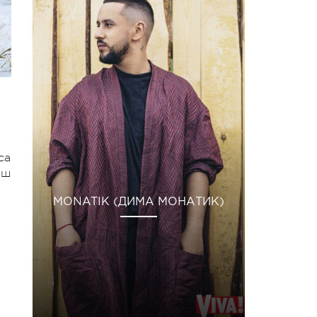
са
рш
MONATIK (ДИМА МОНАТИК)