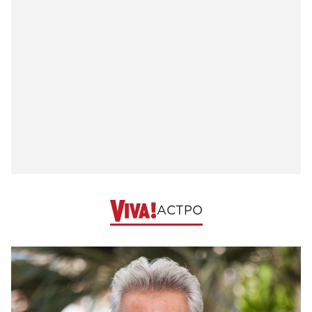
АСТРО