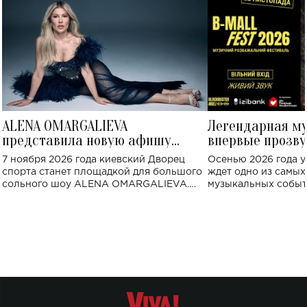
ALENA OMARGALIEVA
Легендарная м
представила новую афишу
впервые прозву
большого концерта во Дворце
Украине: где со
7 ноября 2026 года киевский Дворец
Осенью 2026 года у
спорта
спорта станет площадкой для большого
ждет одно из самы
сольного шоу ALENA OMARGALIEVA.
музыкальных событ
Концерт получил символичное название
«Не пьяная — влюбленная».