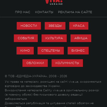
ПРО НАС
КОНТАКТЫ
РЕКЛАМА НА САЙТЕ
НОВОСТИ
ЗВЕЗДЫ
КРАСА
СОБЫТИЯ
КУЛЬТУРА
АФИША
КИНО
СПЕЦТЕМЫ
БИЗНЕС
ОБЛОЖКИ
КОЛУМНИСТЫ
© ТОВ «ЕДІМЕДІА-УКРАЇНА», 2008 - 2026
Усі права на матеріали, розміщені на сайті viva.ua, охороняються
відповідно до законодавства України.
Використання матеріалів Сайту viva.ua в оригінальному розмірі
(в повному обсязі) без письмового дозволу редакції
забороняється.
Дозволяється републікація та цитування статей обсягом не