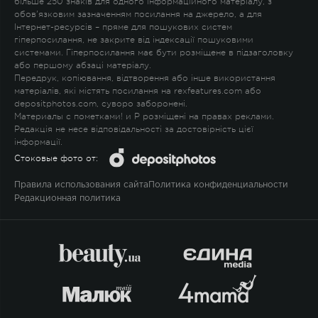
більше 250 знаків для одного інформаційного матеріалу, з
обов'язковим зазначенням посилання на джерело, а для
Інтернет-ресурсів – пряме для пошукових систем
гіперпосилання, не закрите від індексації пошуковими
системами. Гіперпосилання має бути розміщене в підзаголовку
або першому абзаці матеріалу.
Передрук, копіювання, відтворення або інше використання
матеріалів, які містять посилання на rexfeatures.com або
depositphotos.com, суворо заборонені.
Материалы с пометками
!
и
P
розміщені на правах реклами.
Редакція не несе відповідальності за достовірність цієї
інформації.
Стоковые фото от:
Правила использования сайта
Политика конфиденциальности
Редакционная политика