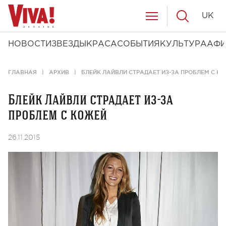
UK
НОВОСТИ
ЗВЕЗДЫ
КРАСА
СОБЫТИЯ
КУЛЬТУРА
АФ
ГЛАВНАЯ
АРХИВ
БЛЕЙК ЛАЙВЛИ СТРАДАЕТ ИЗ-ЗА ПРОБЛЕМ С К
Блейк Лайвли страдает из-за
проблем с кожей
26.11.2015