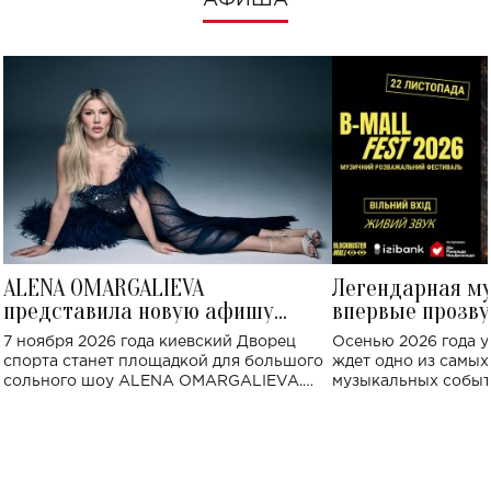
АФИША
ALENA OMARGALIEVA
Легендарная м
представила новую афишу
впервые прозву
большого концерта во Дворце
Украине: где со
7 ноября 2026 года киевский Дворец
Осенью 2026 года у
спорта
спорта станет площадкой для большого
ждет одно из самы
сольного шоу ALENA OMARGALIEVA.
музыкальных событ
Концерт получил символичное название
«Не пьяная — влюбленная».