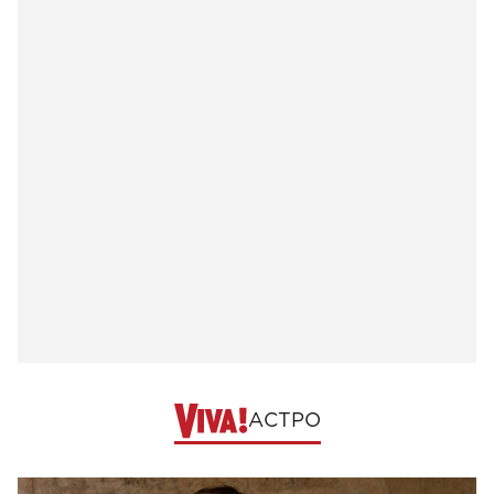
АСТРО