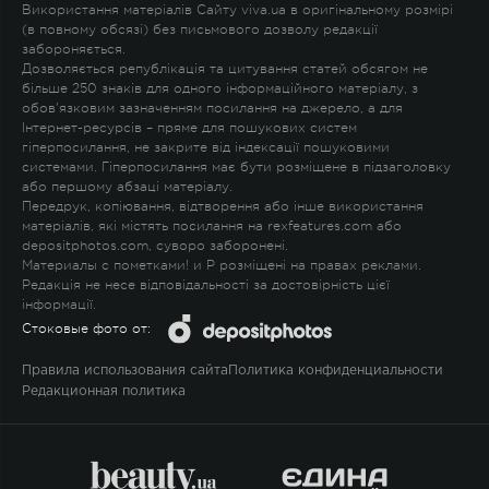
Використання матеріалів Сайту viva.ua в оригінальному розмірі
(в повному обсязі) без письмового дозволу редакції
забороняється.
Дозволяється републікація та цитування статей обсягом не
більше 250 знаків для одного інформаційного матеріалу, з
обов'язковим зазначенням посилання на джерело, а для
Інтернет-ресурсів – пряме для пошукових систем
гіперпосилання, не закрите від індексації пошуковими
системами. Гіперпосилання має бути розміщене в підзаголовку
або першому абзаці матеріалу.
Передрук, копіювання, відтворення або інше використання
матеріалів, які містять посилання на rexfeatures.com або
depositphotos.com, суворо заборонені.
Материалы с пометками
!
и
P
розміщені на правах реклами.
Редакція не несе відповідальності за достовірність цієї
інформації.
Стоковые фото от:
Правила использования сайта
Политика конфиденциальности
Редакционная политика