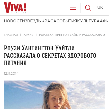
UK
НОВОСТИ
ЗВЕЗДЫ
КРАСА
СОБЫТИЯ
КУЛЬТУРА
АФ
ГЛАВНАЯ
АРХИВ
РОУЗИ ХАНТИНГТОН-УАЙТЛИ РАССКАЗАЛА О С
Роузи Хантингтон-Уайтли
рассказала о секретах здорового
питания
12.11.2014