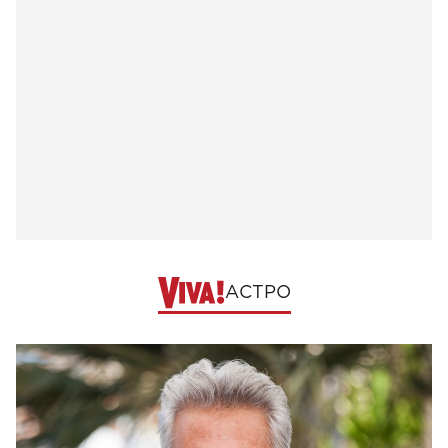
АСТРО