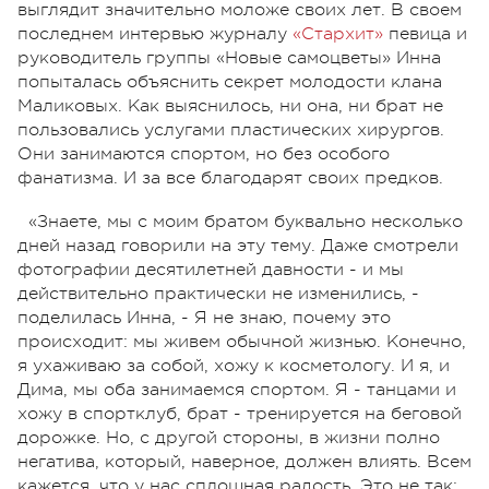
выглядит значительно моложе своих лет. В своем
последнем интервью журналу
«Стархит»
певица и
руководитель группы «Новые самоцветы» Инна
попыталась объяснить секрет молодости клана
Маликовых. Как выяснилось, ни она, ни брат не
пользовались услугами пластических хирургов.
Они занимаются спортом, но без особого
фанатизма. И за все благодарят своих предков.
«Знаете, мы с моим братом буквально несколько
дней назад говорили на эту тему. Даже смотрели
фотографии десятилетней давности - и мы
действительно практически не изменились, -
поделилась Инна, - Я не знаю, почему это
происходит: мы живем обычной жизнью. Конечно,
я ухаживаю за собой, хожу к косметологу. И я, и
Дима, мы оба занимаемся спортом. Я - танцами и
хожу в спортклуб, брат - тренируется на беговой
дорожке. Но, с другой стороны, в жизни полно
негатива, который, наверное, должен влиять. Всем
кажется, что у нас сплошная радость. Это не так: