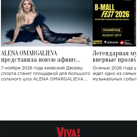
ALENA OMARGALIEVA
Легендарная м
представила новую афишу
впервые прозву
большого концерта во Дворце
Украине: где со
7 ноября 2026 года киевский Дворец
Осенью 2026 года у
спорта
спорта станет площадкой для большого
ждет одно из самы
сольного шоу ALENA OMARGALIEVA.
музыкальных событ
Концерт получил символичное название
«Не пьяная — влюбленная».