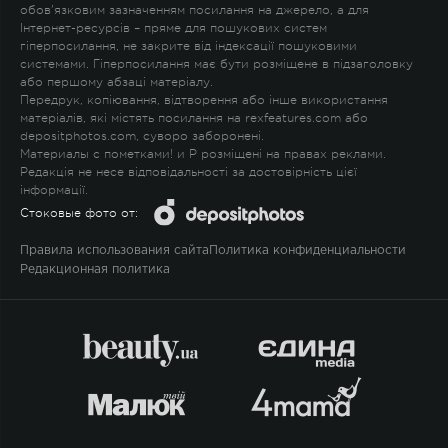
обов'язковим зазначенням посилання на джерело, а для
Інтернет-ресурсів – пряме для пошукових систем
гіперпосилання, не закрите від індексації пошуковими
системами. Гіперпосилання має бути розміщене в підзаголовку
або першому абзаці матеріалу.
Передрук, копіювання, відтворення або інше використання
матеріалів, які містять посилання на rexfeatures.com або
depositphotos.com, суворо заборонені.
Материалы с пометками
!
и
P
розміщені на правах реклами.
Редакція не несе відповідальності за достовірність цієї
інформації.
Стоковые фото от:
Правила использования сайта
Политика конфиденциальности
Редакционная политика