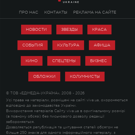
ПРО НАС
КОНТАКТЫ
РЕКЛАМА НА САЙТЕ
НОВОСТИ
ЗВЕЗДЫ
КРАСА
СОБЫТИЯ
КУЛЬТУРА
АФИША
КИНО
СПЕЦТЕМЫ
БИЗНЕС
ОБЛОЖКИ
КОЛУМНИСТЫ
© ТОВ «ЕДІМЕДІА-УКРАЇНА», 2008 - 2026
Усі права на матеріали, розміщені на сайті viva.ua, охороняються
відповідно до законодавства України.
Використання матеріалів Сайту viva.ua в оригінальному розмірі
(в повному обсязі) без письмового дозволу редакції
забороняється.
Дозволяється републікація та цитування статей обсягом не
більше 250 знаків для одного інформаційного матеріалу, з