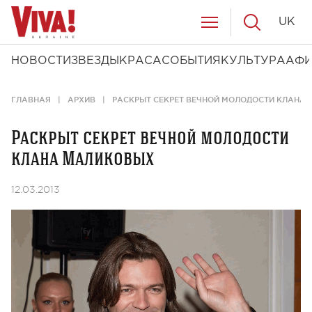
UK
НОВОСТИ
ЗВЕЗДЫ
КРАСА
СОБЫТИЯ
КУЛЬТУРА
АФ
ГЛАВНАЯ
АРХИВ
РАСКРЫТ СЕКРЕТ ВЕЧНОЙ МОЛОДОСТИ КЛАНА
Раскрыт секрет вечной молодости
клана Маликовых
12.03.2013