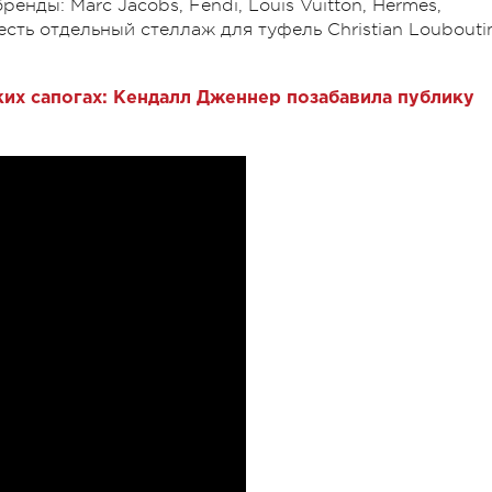
нды: Marc Jacobs, Fendi, Louis Vuitton, Hermes,
сть отдельный стеллаж для туфель Christian Loubouti
ских сапогах: Кендалл Дженнер позабавила публику