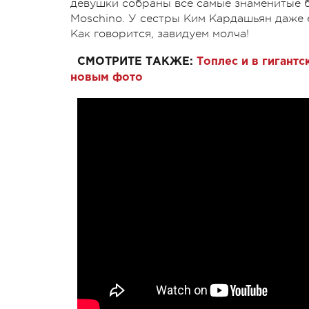
девушки собраны все самые знаменитые бре
Moschino. У сестры Ким Кардашьян даже е
Как говорится, завидуем молча!
СМОТРИТЕ ТАКЖЕ:
Топлес и в гигант
новым фото