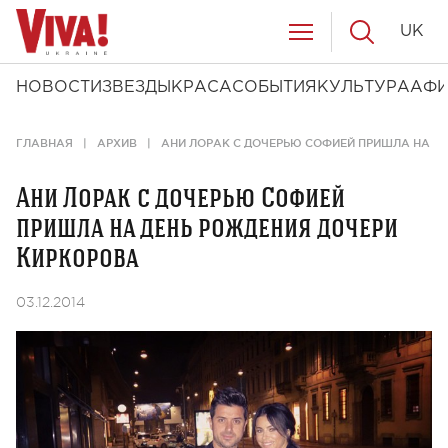
UK
НОВОСТИ
ЗВЕЗДЫ
КРАСА
СОБЫТИЯ
КУЛЬТУРА
АФ
ГЛАВНАЯ
АРХИВ
АНИ ЛОРАК С ДОЧЕРЬЮ СОФИЕЙ ПРИШЛА НА Д
Ани Лорак с дочерью Софией
пришла на день рождения дочери
Киркорова
03.12.2014