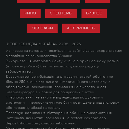
КИНО
СПЕЦТЕМЫ
БИЗНЕС
ОБЛОЖКИ
КОЛУМНИСТЫ
© ТОВ «ЕДІМЕДІА-УКРАЇНА», 2008 - 2026
Усі права на матеріали, розміщені на сайті viva.ua, охороняються
відповідно до законодавства України.
Використання матеріалів Сайту viva.ua в оригінальному розмірі
(в повному обсязі) без письмового дозволу редакції
забороняється.
Дозволяється републікація та цитування статей обсягом не
більше 250 знаків для одного інформаційного матеріалу, з
обов'язковим зазначенням посилання на джерело, а для
Інтернет-ресурсів – пряме для пошукових систем
гіперпосилання, не закрите від індексації пошуковими
системами. Гіперпосилання має бути розміщене в підзаголовку
або першому абзаці матеріалу.
Передрук, копіювання, відтворення або інше використання
матеріалів, які містять посилання на rexfeatures.com або
depositphotos.com, суворо заборонені.
Материалы с пометками
!
и
P
розміщені на правах реклами.