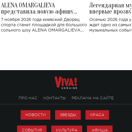
ALENA OMARGALIEVA
Легендарная м
представила новую афишу
впервые прозву
большого концерта во Дворце
Украине: где со
7 ноября 2026 года киевский Дворец
Осенью 2026 года у
спорта
спорта станет площадкой для большого
ждет одно из самы
сольного шоу ALENA OMARGALIEVA.
музыкальных событ
Концерт получил символичное название
«Не пьяная — влюбленная».
ПРО НАС
КОНТАКТЫ
РЕКЛАМА НА САЙТЕ
НОВОСТИ
ЗВЕЗДЫ
КРАСА
СОБЫТИЯ
КУЛЬТУРА
АФИША