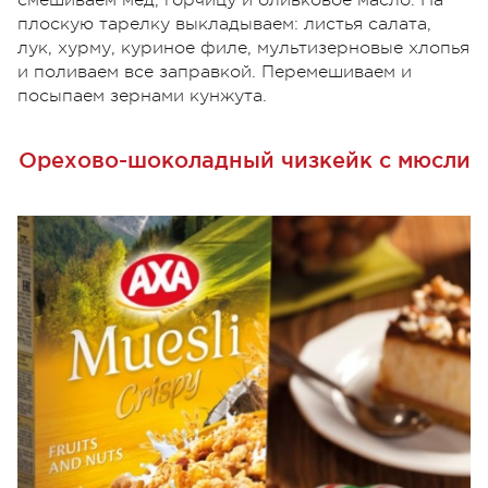
смешиваем мед, горчицу и оливковое масло. На
плоскую тарелку выкладываем: листья салата,
лук, хурму, куриное филе, мультизерновые хлопья
и поливаем все заправкой. Перемешиваем и
посыпаем зернами кунжута.
Орехово-шоколадный чизкейк с мюсли