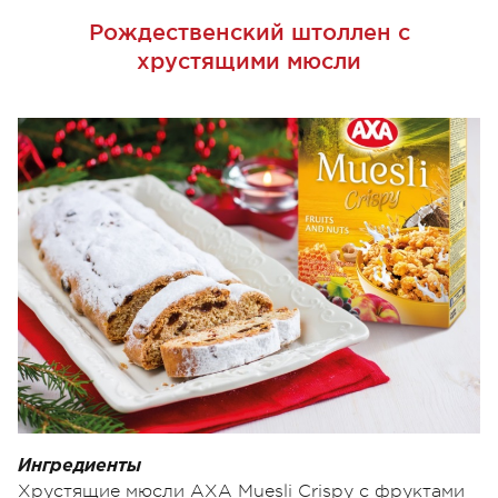
Рождественский штоллен с
хрустящими мюсли
Ингредиенты
Хрустящие мюсли АХА Muesli Crispy с фруктами