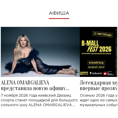
АФИША
ALENA OMARGALIEVA
Легендарная м
представила новую афишу
впервые прозву
большого концерта во Дворце
Украине: где со
7 ноября 2026 года киевский Дворец
Осенью 2026 года у
спорта
спорта станет площадкой для большого
ждет одно из самы
сольного шоу ALENA OMARGALIEVA.
музыкальных событ
Концерт получил символичное название
«Не пьяная — влюбленная».