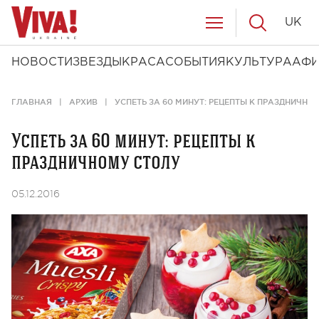
UK
НОВОСТИ
ЗВЕЗДЫ
КРАСА
СОБЫТИЯ
КУЛЬТУРА
АФ
ГЛАВНАЯ
АРХИВ
УСПЕТЬ ЗА 60 МИНУТ: РЕЦЕПТЫ К ПРАЗДНИЧНО
Успеть за 60 минут: рецепты к
праздничному столу
05.12.2016