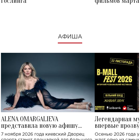
Гослинга
фильмов марта 
посмотреть в к
АФИША
ALENA OMARGALIEVA
Легендарная м
представила новую афишу
впервые прозву
большого концерта во Дворце
Украине: где со
7 ноября 2026 года киевский Дворец
Осенью 2026 года у
спорта