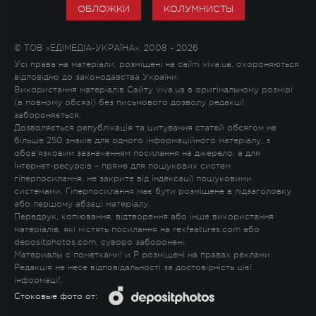
ОБЛОЖКИ
КОЛУМНИСТЫ
© ТОВ «ЕДІМЕДІА-УКРАЇНА», 2008 - 2026
Усі права на матеріали, розміщені на сайті viva.ua, охороняються
відповідно до законодавства України.
Використання матеріалів Сайту viva.ua в оригінальному розмірі
(в повному обсязі) без письмового дозволу редакції
забороняється.
Дозволяється републікація та цитування статей обсягом не
більше 250 знаків для одного інформаційного матеріалу, з
обов'язковим зазначенням посилання на джерело, а для
Інтернет-ресурсів – пряме для пошукових систем
гіперпосилання, не закрите від індексації пошуковими
системами. Гіперпосилання має бути розміщене в підзаголовку
або першому абзаці матеріалу.
Передрук, копіювання, відтворення або інше використання
матеріалів, які містять посилання на rexfeatures.com або
depositphotos.com, суворо заборонені.
Материалы с пометками
!
и
P
розміщені на правах реклами.
Редакція не несе відповідальності за достовірність цієї
інформації.
Стоковые фото от: