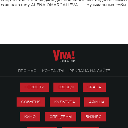
спорта станет площадкой для большого
ждет одно из самы
сольного шоу ALENA OMARGALIEVA.
музыкальных событ
Концерт получил символичное название
«Не пьяная — влюбленная».
ПРО НАС
КОНТАКТЫ
РЕКЛАМА НА САЙТЕ
НОВОСТИ
ЗВЕЗДЫ
КРАСА
СОБЫТИЯ
КУЛЬТУРА
АФИША
КИНО
СПЕЦТЕМЫ
БИЗНЕС