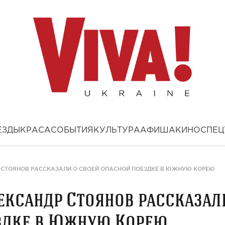
ЕЗДЫ
КРАСА
СОБЫТИЯ
КУЛЬТУРА
АФИША
КИНО
СПЕЦ
Р СТОЯНОВ РАССКАЗАЛИ О СВОЕЙ ОПАСНОЙ ПОЕЗДКЕ В ЮЖНУЮ КОРЕЮ
лександр Стоянов рассказал
ездке в Южную Корею