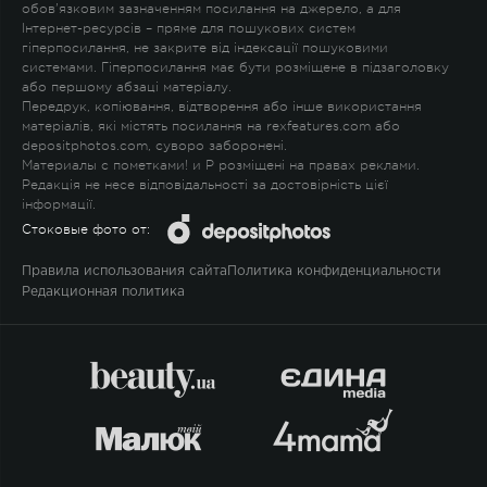
обов'язковим зазначенням посилання на джерело, а для
Інтернет-ресурсів – пряме для пошукових систем
гіперпосилання, не закрите від індексації пошуковими
системами. Гіперпосилання має бути розміщене в підзаголовку
або першому абзаці матеріалу.
Передрук, копіювання, відтворення або інше використання
матеріалів, які містять посилання на rexfeatures.com або
depositphotos.com, суворо заборонені.
Материалы с пометками
!
и
P
розміщені на правах реклами.
Редакція не несе відповідальності за достовірність цієї
інформації.
Стоковые фото от:
Правила использования сайта
Политика конфиденциальности
Редакционная политика