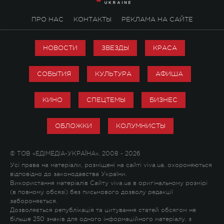
ПРО НАС
КОНТАКТЫ
РЕКЛАМА НА САЙТЕ
НОВОСТИ
ЗВЕЗДЫ
КРАСА
СОБЫТИЯ
КУЛЬТУРА
АФИША
КИНО
СПЕЦТЕМЫ
БИЗНЕС
ОБЛОЖКИ
КОЛУМНИСТЫ
© ТОВ «ЕДІМЕДІА-УКРАЇНА», 2008 - 2026
Усі права на матеріали, розміщені на сайті viva.ua, охороняються
відповідно до законодавства України.
Використання матеріалів Сайту viva.ua в оригінальному розмірі
(в повному обсязі) без письмового дозволу редакції
забороняється.
Дозволяється републікація та цитування статей обсягом не
більше 250 знаків для одного інформаційного матеріалу, з