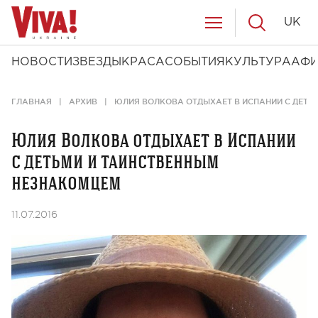
UK
НОВОСТИ
ЗВЕЗДЫ
КРАСА
СОБЫТИЯ
КУЛЬТУРА
АФ
ГЛАВНАЯ
АРХИВ
ЮЛИЯ ВОЛКОВА ОТДЫХАЕТ В ИСПАНИИ С ДЕТЬ
Юлия Волкова отдыхает в Испании
с детьми и таинственным
незнакомцем
11.07.2016