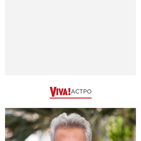
АСТРО