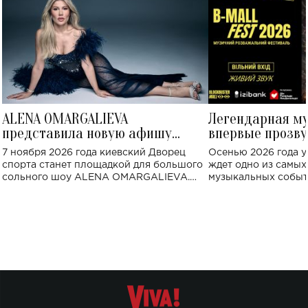
ALENA OMARGALIEVA
Легендарная м
представила новую афишу
впервые прозву
большого концерта во Дворце
Украине: где со
7 ноября 2026 года киевский Дворец
Осенью 2026 года у
спорта
спорта станет площадкой для большого
ждет одно из самы
сольного шоу ALENA OMARGALIEVA.
музыкальных событ
Концерт получил символичное название
«Не пьяная — влюбленная».