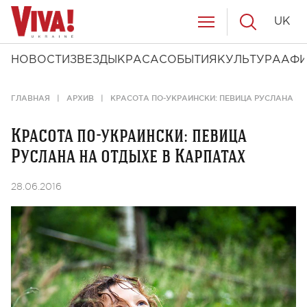
UK
НОВОСТИ
ЗВЕЗДЫ
КРАСА
СОБЫТИЯ
КУЛЬТУРА
АФ
ГЛАВНАЯ
АРХИВ
КРАСОТА ПО-УКРАИНСКИ: ПЕВИЦА РУСЛАНА НА
Красота по-украински: певица
Руслана на отдыхе в Карпатах
28.06.2016