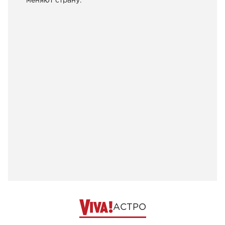
меняют страну.
АСТРО