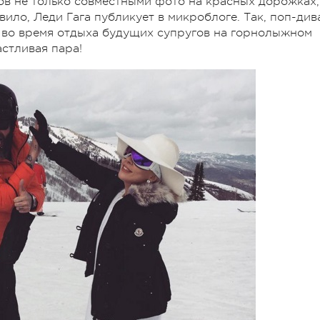
ов не только совместными фото на красных дорожках,
вило, Леди Гага публикует в микроблоге. Так, поп-див
 во время отдыха будущих супругов на горнолыжном
стливая пара!