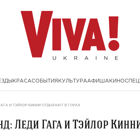
ЕЗДЫ
КРАСА
СОБЫТИЯ
КУЛЬТУРА
АФИША
КИНО
СПЕЦ
ГАГА И ТЭЙЛОР КИННИ ОТДЫХАЮТ В ГОРАХ
д: Леди Гага и Тэйлор Кинн