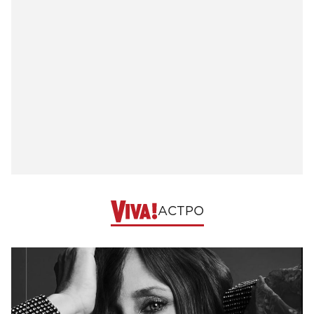
АСТРО