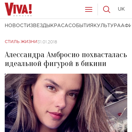
UK
НОВОСТИ
ЗВЕЗДЫ
КРАСА
СОБЫТИЯ
КУЛЬТУРА
АФ
31.01.2018
СТИЛЬ ЖИЗНИ
Алессандра Амбросио похвасталась
идеальной фигурой в бикини