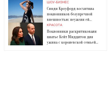
ШОУ-БИЗНЕС
Синди Кроуфорд восхитила
поклонников безупречной
внешностью: неужели ей
действительно 51?
КРАСОТА
Поклонники раскритиковали
платье Кейт Миддлтон для
ужина с королевской семьей
Швеции