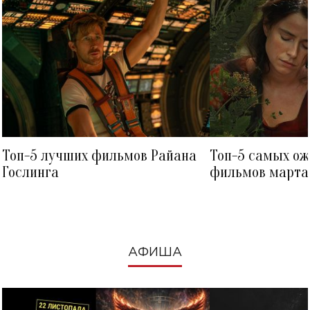
Топ-5 лучших фильмов Райана
Топ-5 самых о
Гослинга
фильмов марта 
посмотреть в к
АФИША