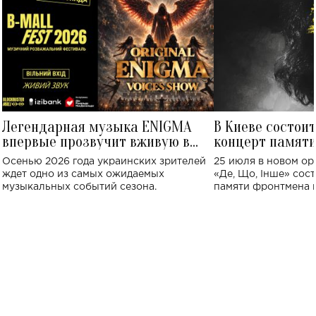
Легендарная музыка ENIGMA
В Киеве состои
впервые прозвучит вживую в
концерт памят
Украине: где состоится концерт
Клименко: более
Осенью 2026 года украинских зрителей
25 июля в новом op
исполнят песн
ждет одно из самых ожидаемых
«Де, Що, Інше» сос
музыкальных событий сезона.
памяти фронтмена
Михаила Клименко. 
особенный музыкал
посвященный артист
стало символом ис
настоящей любви.