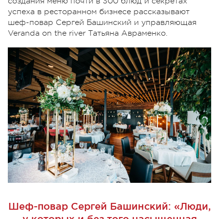
создания меню почти в 300 блюд и секретах
успеха в ресторанном бизнесе рассказывают
шеф-повар Сергей Башинский и управляющая
Veranda on the river Татьяна Авраменко.
Шеф-повар Сергей Башинский: «Люди,
у которых и без того насыщенная