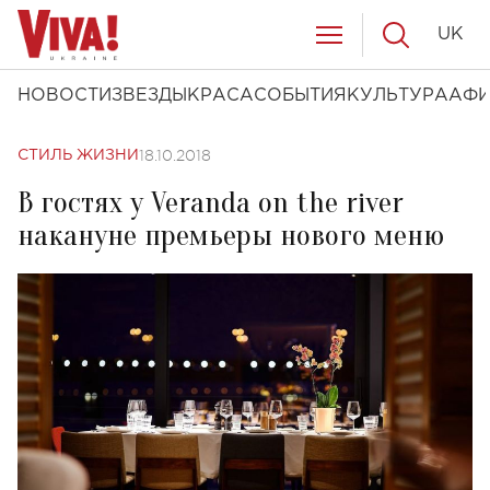
UK
НОВОСТИ
ЗВЕЗДЫ
КРАСА
СОБЫТИЯ
КУЛЬТУРА
АФ
18.10.2018
СТИЛЬ ЖИЗНИ
В гостях у Veranda on the river
накануне премьеры нового меню