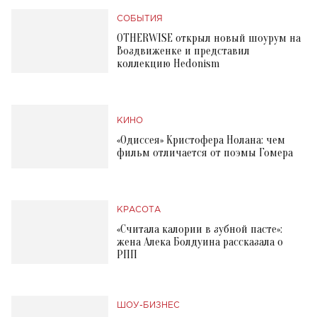
СОБЫТИЯ
OTHERWISE открыл новый шоурум на
Воздвиженке и представил
коллекцию Hedonism
КИНО
«Одиссея» Кристофера Нолана: чем
фильм отличается от поэмы Гомера
КРАСОТА
«Считала калории в зубной пасте»:
жена Алека Болдуина рассказала о
РПП