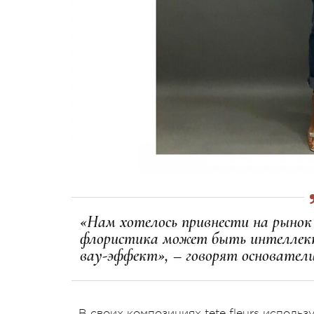
«Нам хотелось привнести на рынок 
флористика может быть интеллект
вау-эффект», – говорят основатели
В своих композициях tete fleurs использ