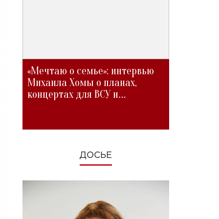
«Мечтаю о семье»: интервью
Михаила Хомы о планах,
концертах для ВСУ и
изменениях во время войны
ДОСЬЕ