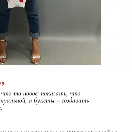
что-то новое: показать, что
уальной, а букеты – создавать
.
уют цветы со всего мира, не ограничивают себя в