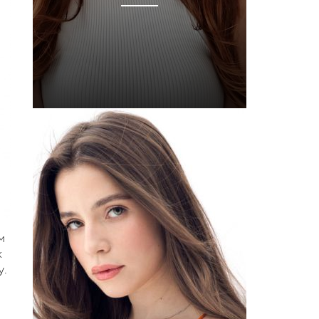
м
к
у.