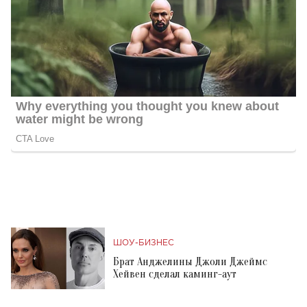
ШОУ-БИЗНЕС
Брат Анджелины Джоли Джеймс
Хейвен сделал каминг-аут