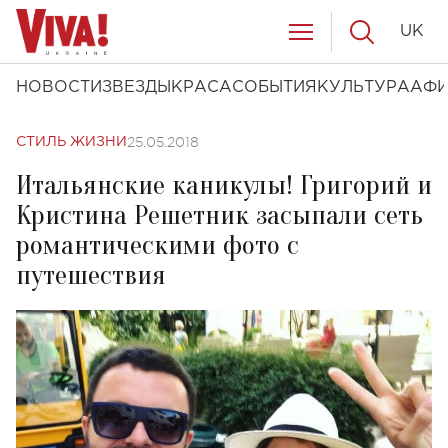
UK
НОВОСТИ
ЗВЕЗДЫ
КРАСА
СОБЫТИЯ
КУЛЬТУРА
АФ
25.05.2018
СТИЛЬ ЖИЗНИ
Итальянские каникулы! Григорий и
Кристина Решетник засыпали сеть
романтическими фото с
путешествия