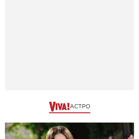
АСТРО