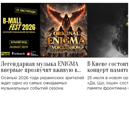
Легендарная музыка ENIGMA
В Киеве состои
впервые прозвучит вживую в
концерт памят
Украине: где состоится концерт
Клименко: более
Осенью 2026 года украинских зрителей
25 июля в новом op
исполнят песн
ждет одно из самых ожидаемых
«Де, Що, Інше» сос
музыкальных событий сезона.
памяти фронтмена
Михаила Клименко. 
особенный музыкал
посвященный артист
стало символом ис
настоящей любви.