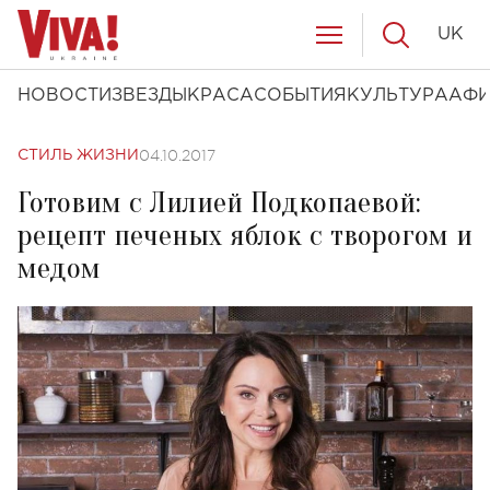
UK
НОВОСТИ
ЗВЕЗДЫ
КРАСА
СОБЫТИЯ
КУЛЬТУРА
АФ
04.10.2017
СТИЛЬ ЖИЗНИ
Готовим с Лилией Подкопаевой:
рецепт печеных яблок с творогом и
медом