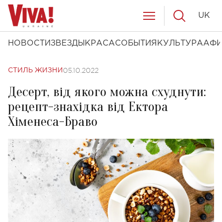
UK
НОВОСТИ
ЗВЕЗДЫ
КРАСА
СОБЫТИЯ
КУЛЬТУРА
АФ
05.10.2022
СТИЛЬ ЖИЗНИ
Десерт, від якого можна схуднути:
рецепт-знахідка від Ектора
Хіменеса-Браво