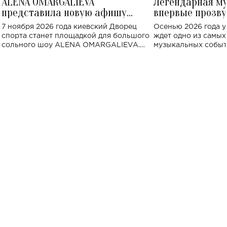
ALENA OMARGALIEVA
Легендарная м
представила новую афишу
впервые прозву
большого концерта во Дворце
Украине: где со
7 ноября 2026 года киевский Дворец
Осенью 2026 года у
спорта
спорта станет площадкой для большого
ждет одно из самы
сольного шоу ALENA OMARGALIEVA.
музыкальных событ
Концерт получил символичное название
«Не пьяная — влюбленная».