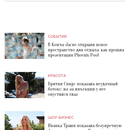
СОБЫТИЯ
В Конча-Заспе открыли новое
пространство для отдыха: как прошла
презентация Phoenix Pool
КРАСОТА
Бритни Спирс показала неудачный
ботокс: из-за инъекции у нее
опустился глаз
ШОУ-БИЗНЕС
Иванка Трамп показала безупречную