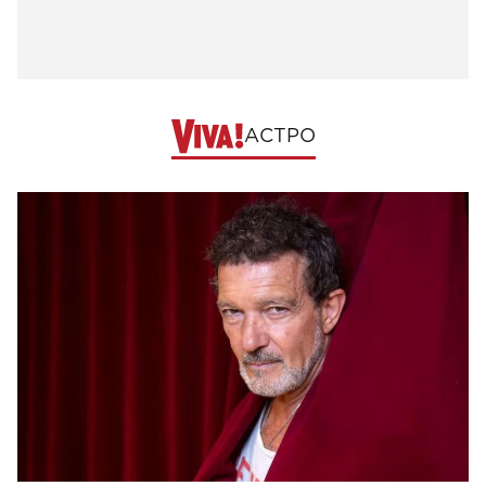
АСТРО