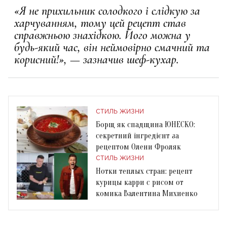
«Я не прихильник солодкого і слідкую за
харчуванням, тому цей рецепт став
справжньою знахідкою. Його можна у
будь-який час, він неймовірно смачний та
корисний!», — зазначив шеф-кухар.
СТИЛЬ ЖИЗНИ
Борщ як спадщина ЮНЕСКО:
секретний інгредієнт за
рецептом Олени Фроляк
СТИЛЬ ЖИЗНИ
Нотки теплых стран: рецепт
курицы карри с рисом от
комика Валентина Михиенко