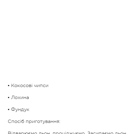
• Кокосові чипси
• Лохина
• Фундук
Спосіб приготування:
Відварюємо льон, проціджуємо. Засипаємо льон