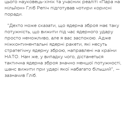
цього науковець-хімік та учасник реаліті «Пара на
мільйон» Гліб Репіч підготував чотири корисні
поради.
"Дехто може сказати, що ядерна зброя має таку
потужність, що вижити під час ядерного удару
просто неможливо, але я вас заспокою. Адже
міжконтинентальні ядерні ракети, які несуть
стратегічну ядерну зброю, направлені на країни
НАТО. Нам же, у випадку чого, дістанеться
тактична ядерна зброя значно меншої потужності,
шанс вижити при ударі якої набагато більший", —
зазначив Гліб.