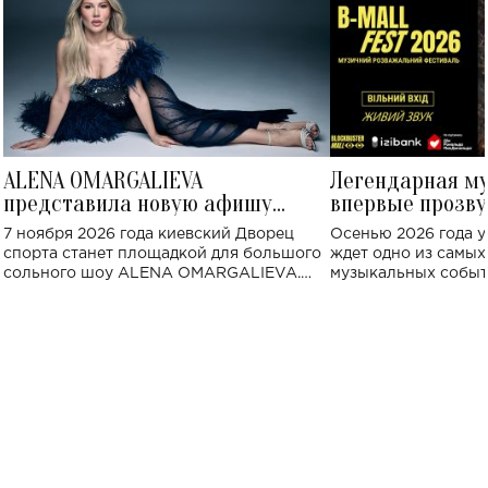
ALENA OMARGALIEVA
Легендарная м
представила новую афишу
впервые прозву
большого концерта во Дворце
Украине: где со
7 ноября 2026 года киевский Дворец
Осенью 2026 года у
спорта
спорта станет площадкой для большого
ждет одно из самы
сольного шоу ALENA OMARGALIEVA.
музыкальных событ
Концерт получил символичное название
«Не пьяная — влюбленная».