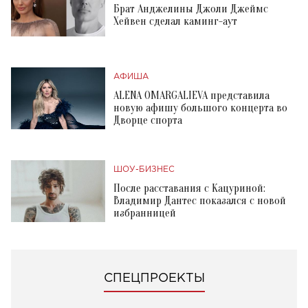
Брат Анджелины Джоли Джеймс
Хейвен сделал каминг-аут
АФИША
ALENA OMARGALIEVA представила
новую афишу большого концерта во
Дворце спорта
ШОУ-БИЗНЕС
После расставания с Кацуриной:
Владимир Дантес показался с новой
избранницей
СПЕЦПРОЕКТЫ