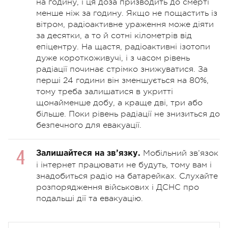
на годину, і ця доза призводить до смерті
менше ніж за годину. Якщо не пощастить із
вітром, радіоактивне ураження може діяти
за десятки, а то й сотні кілометрів від
епіцентру. На щастя, радіоактивні ізотопи
дуже короткоживучі, і з часом рівень
радіації починає стрімко знижуватися. За
перші 24 години він зменшується на 80%,
тому треба залишатися в укритті
щонайменше добу, а краще дві, три або
більше. Поки рівень радіації не знизиться до
безпечного для евакуації.
Мобільний зв’язок
Залишайтеся на зв’язку.
і інтернет працювати не будуть, тому вам і
знадобиться радіо на батарейках. Слухайте
розпорядження військових і ДСНС про
подальші дії та евакуацію.