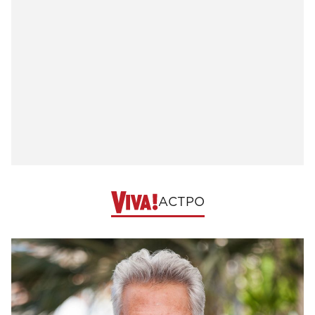
АСТРО