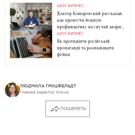
ШОУ-БИЗНЕС
Доктор Комаровский рассказал,
как провести йодную
профилактику на случай аварии
на АЭС
ШОУ-БИЗНЕС
Як протидіяти російській
пропаганді та розпізнавати
фейки
ЛЮДМИЛА ГРИЦФЕЛЬДТ
Главный редактор Viva.ua
ПОШЕРИТЬ