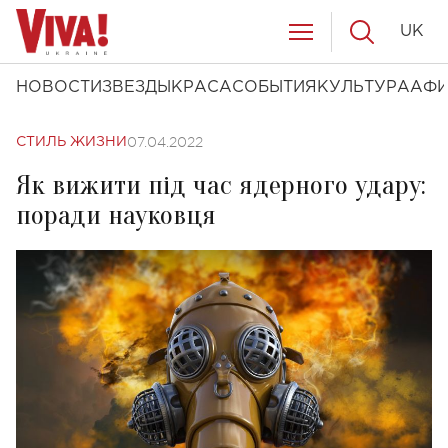
UK
НОВОСТИ
ЗВЕЗДЫ
КРАСА
СОБЫТИЯ
КУЛЬТУРА
АФ
07.04.2022
СТИЛЬ ЖИЗНИ
Як вижити під час ядерного удару:
поради науковця