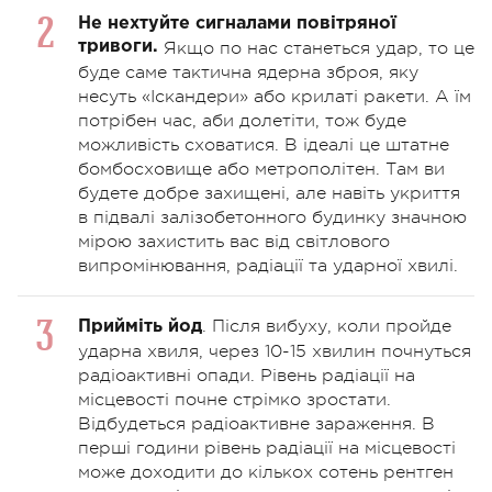
Не нехтуйте сигналами повітряної
тривоги.
Якщо по нас станеться удар, то це
буде саме тактична ядерна зброя, яку
несуть «Іскандери» або крилаті ракети. А їм
потрібен час, аби долетіти, тож буде
можливість сховатися. В ідеалі це штатне
бомбосховище або метрополітен. Там ви
будете добре захищені, але навіть укриття
в підвалі залізобетонного будинку значною
мірою захистить вас від світлового
випромінювання, радіації та ударної хвилі.
. Після вибуху, коли пройде
Прийміть йод
ударна хвиля, через 10-15 хвилин почнуться
радіоактивні опади. Рівень радіації на
місцевості почне стрімко зростати.
Відбудеться радіоактивне зараження. В
перші години рівень радіації на місцевості
може доходити до кількох сотень рентген