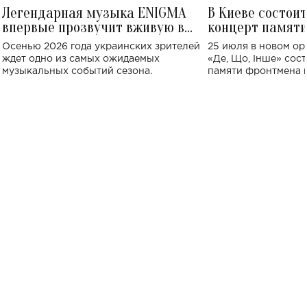
Легендарная музыка ENIGMA
В Киеве состои
впервые прозвучит вживую в
концерт памят
Украине: где состоится концерт
Клименко: более
Осенью 2026 года украинских зрителей
25 июля в новом op
исполнят песн
ждет одно из самых ожидаемых
«Де, Що, Інше» сос
музыкальных событий сезона.
памяти фронтмена
Михаила Клименко. 
особенный музыкал
посвященный артист
стало символом ис
настоящей любви.