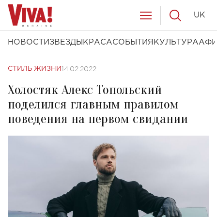
UK
НОВОСТИ
ЗВЕЗДЫ
КРАСА
СОБЫТИЯ
КУЛЬТУРА
АФ
14.02.2022
СТИЛЬ ЖИЗНИ
Холостяк Алекс Топольский
поделился главным правилом
поведения на первом свидании