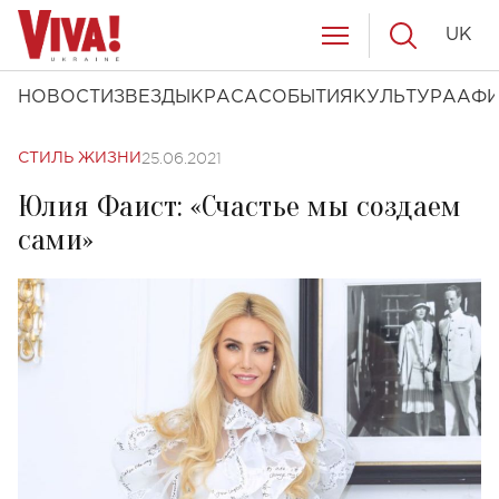
UK
НОВОСТИ
ЗВЕЗДЫ
КРАСА
СОБЫТИЯ
КУЛЬТУРА
АФ
25.06.2021
СТИЛЬ ЖИЗНИ
Юлия Фаист: «Счастье мы создаем
сами»