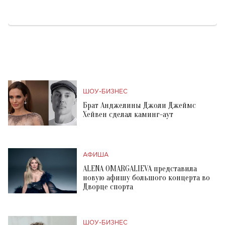
ШОУ-БИЗНЕС
Брат Анджелины Джоли Джеймс
Хейвен сделал каминг-аут
АФИША
ALENA OMARGALIEVA представила
новую афишу большого концерта во
Дворце спорта
ШОУ-БИЗНЕС