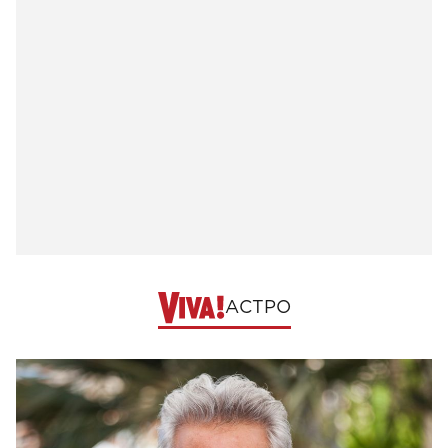
АСТРО