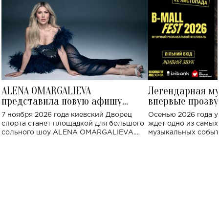
ALENA OMARGALIEVA
Легендарная м
представила новую афишу
впервые прозву
большого концерта во Дворце
Украине: где со
7 ноября 2026 года киевский Дворец
Осенью 2026 года у
спорта
спорта станет площадкой для большого
ждет одно из самы
сольного шоу ALENA OMARGALIEVA.
музыкальных событ
Концерт получил символичное название
«Не пьяная — влюбленная».