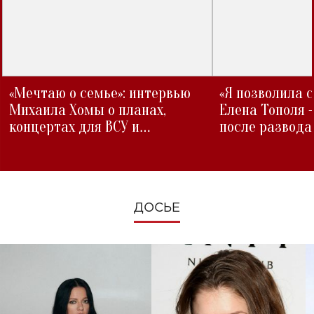
«Мечтаю о семье»: интервью
«Я позволила 
Михаила Хомы о планах,
Елена Тополя 
концертах для ВСУ и
после развода
изменениях во время войны
ДОСЬЕ