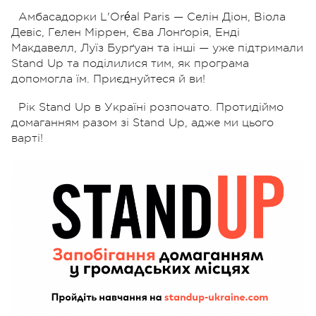
Амбасадорки L'Oréal Paris — Селін Діон, Віола
Девіс, Гелен Міррен, Єва Лонґорія, Енді
Макдавелл, Луїз Бурґуан та інші — уже підтримали
Stand Up та поділилися тим, як програма
допомогла їм. Приєднуйтеся й ви!
Рік Stand Up в Україні розпочато. Протидіймо
домаганням разом зі Stand Up, адже ми цього
варті!