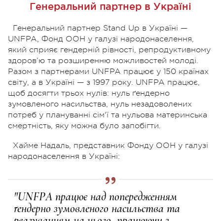
Генеральний партнер в Україні
Генеральний партнер Stand Up в Україні —
UNFPA, Фонд ООН у галузі народонаселення,
який сприяє гендерній рівності, репродуктивному
здоров’ю та розширенню можливостей молоді.
Разом з партнерами UNFPA працює у 150 країнах
світу, а в Україні — з 1997 року. UNFPA працює,
щоб досягти трьох нулів: нуль ґендерно
зумовленого насильства, нуль незадоволених
потреб у плануванні сім'ї та нульова материнська
смертність, яку можна було запобігти.
Хайме Надаль, представник Фонду ООН у галузі
народонаселення в Україні:
"UNFPA працює над попередженням
ґендерно зумовленого насильства та
реагуванням на нього, працюючи з