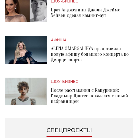
ШОУ-БИЗНЕС
Брат Анджелины Джоли Джеймс
Хейвен сделал каминг-аут
АФИША
ALENA OMARGALIEVA представила
новую афишу большого концерта во
Дворце спорта
ШОУ-БИЗНЕС
После расставания с Кацуриной:
Владимир Дантес показался с новой
избранницей
СПЕЦПРОЕКТЫ