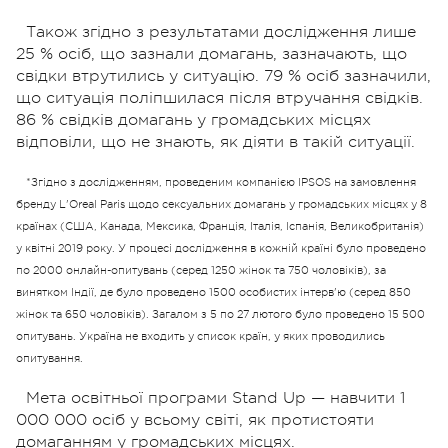
Також згідно з результатами дослідження лише
25 % осіб, що зазнали домагань, зазначають, що
свідки втрутились у ситуацію. 79 % осіб зазначили,
що ситуація поліпшилася після втручання свідків.
86 % свідків домагань у громадських місцях
відповіли, що не знають, як діяти в такій ситуації.
*Згідно з дослідженням, проведеним компанією IPSOS на замовлення
бренду L'Oreal Paris щодо сексуальних домагань у громадських місцях у 8
країнах (США, Канада, Мексика, Франція, Італія, Іспанія, Великобританія)
у квітні 2019 року. У процесі дослідження в кожній країні було проведено
по 2000 онлайн-опитувань (серед 1250 жінок та 750 чоловіків), за
винятком Індії, де було проведено 1500 особистих інтерв'ю (серед 850
жінок та 650 чоловіків). Загалом з 5 по 27 лютого було проведено 15 500
опитувань. Україна не входить у список країн, у яких проводились
опитування.
Мета освітньої програми Stand Up — навчити 1
000 000 осіб у всьому світі, як протистояти
домаганням у громадських місцях.