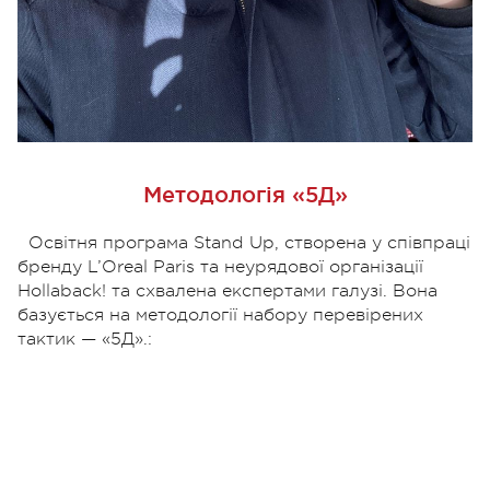
Методологія «5Д»
Освітня програма Stand Up, створена у співпраці
бренду L’Oreal Paris та неурядової організації
Hollaback! та схвалена експертами галузі. Вона
базується на методології набору перевірених
тактик — «5Д».: