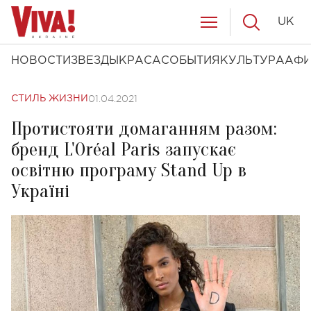
UK
НОВОСТИ
ЗВЕЗДЫ
КРАСА
СОБЫТИЯ
КУЛЬТУРА
АФ
01.04.2021
СТИЛЬ ЖИЗНИ
Протистояти домаганням разом:
бренд L'Oréal Paris запускає
освітню програму Stand Up в
Україні