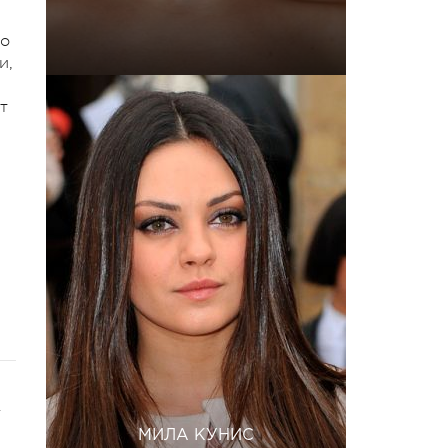
во
и,
т
—
МИЛА КУНИС