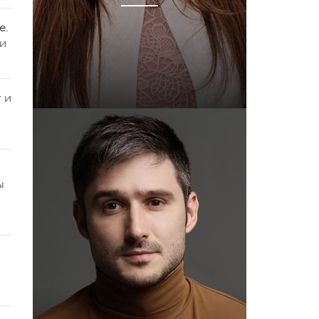
е.
ми
 и
ы