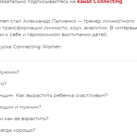
обязательно подписывайтесь на
канал Connecting
men стал Александр Палиенко — тренер личностного
а трансформации личности, коуч, аналитик. В интервь
и к себе и гармоничном воспитании детей.
пуске Connecting Women:
мужчин?
то?
нщин. Как вырастить ребенка счастливым
?
енщин и мужчин?
и как ее взрастить?
сегда хорошо?