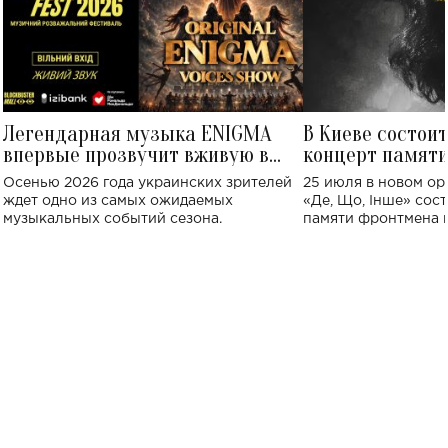
Легендарная музыка ENIGMA
В Киеве состои
впервые прозвучит вживую в
концерт памят
Украине: где состоится концерт
Клименко: более
Осенью 2026 года украинских зрителей
25 июля в новом op
исполнят песн
ждет одно из самых ожидаемых
«Де, Що, Інше» сос
музыкальных событий сезона.
памяти фронтмена
Михаила Клименко. 
особенный музыкал
посвященный артист
стало символом ис
настоящей любви.