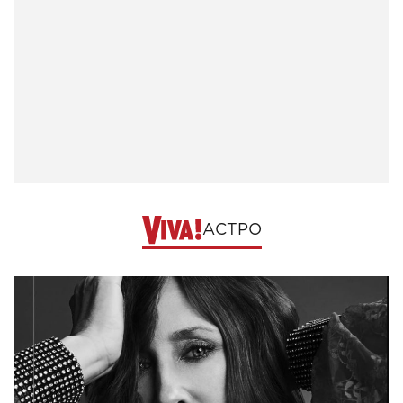
АСТРО