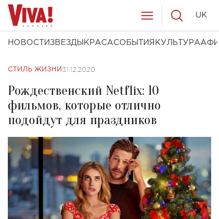
UK
НОВОСТИ
ЗВЕЗДЫ
КРАСА
СОБЫТИЯ
КУЛЬТУРА
АФ
31.12.2020
СТИЛЬ ЖИЗНИ
Рождественский Netflix: 10
фильмов, которые отлично
подойдут для праздников