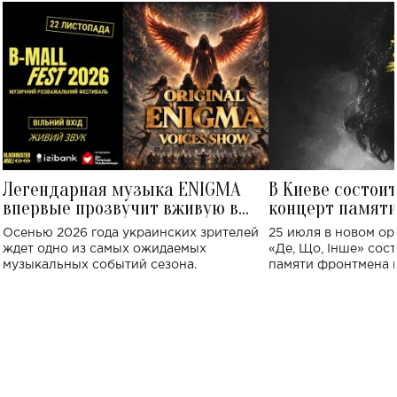
Легендарная музыка ENIGMA
В Киеве состои
впервые прозвучит вживую в
концерт памят
Украине: где состоится концерт
Клименко: более
Осенью 2026 года украинских зрителей
25 июля в новом op
исполнят песн
ждет одно из самых ожидаемых
«Де, Що, Інше» сос
музыкальных событий сезона.
памяти фронтмена
Михаила Клименко. 
особенный музыкал
посвященный артист
стало символом ис
настоящей любви.