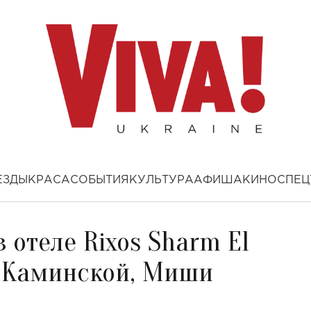
ЕЗДЫ
КРАСА
СОБЫТИЯ
КУЛЬТУРА
АФИША
КИНО
СПЕЦ
 отеле Rixos Sharm El
ы Каминской, Миши