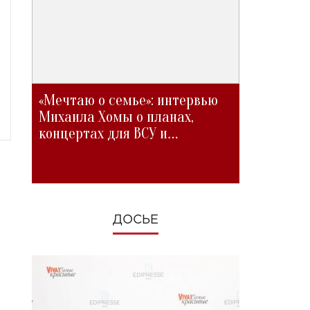
«Мечтаю о семье»: интервью
Михаила Хомы о планах,
концертах для ВСУ и
изменениях во время войны
ДОСЬЕ