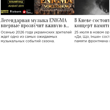
Легендарная музыка ENIGMA
В Киеве состои
впервые прозвучит вживую в
концерт памят
Украине: где состоится концерт
Клименко: более
Осенью 2026 года украинских зрителей
25 июля в новом op
исполнят песн
ждет одно из самых ожидаемых
«Де, Що, Інше» сос
музыкальных событий сезона.
памяти фронтмена
Михаила Клименко. 
особенный музыкал
посвященный артист
стало символом ис
настоящей любви.