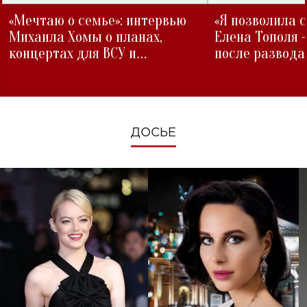
«Мечтаю о семье»: интервью
«Я позволила 
Михаила Хомы о планах,
Елена Тополя 
концертах для ВСУ и
после развода
изменениях во время войны
ДОСЬЕ