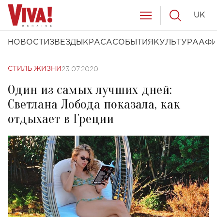
UK
НОВОСТИ
ЗВЕЗДЫ
КРАСА
СОБЫТИЯ
КУЛЬТУРА
АФ
23.07.2020
СТИЛЬ ЖИЗНИ
Один из самых лучших дней:
Светлана Лобода показала, как
отдыхает в Греции