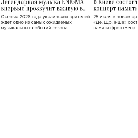
Легендарная музыка ENIGMA
В Киеве состои
впервые прозвучит вживую в
концерт памят
Украине: где состоится концерт
Клименко: более
Осенью 2026 года украинских зрителей
25 июля в новом op
исполнят песн
ждет одно из самых ожидаемых
«Де, Що, Інше» сос
музыкальных событий сезона.
памяти фронтмена
Михаила Клименко. 
особенный музыкал
посвященный артист
стало символом ис
настоящей любви.