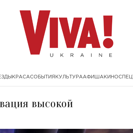
ЕЗДЫ
КРАСА
СОБЫТИЯ
КУЛЬТУРА
АФИША
КИНО
СПЕЦ
овация высокой