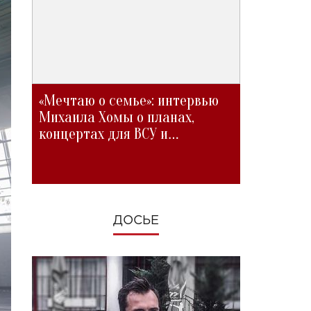
«Мечтаю о семье»: интервью
Михаила Хомы о планах,
концертах для ВСУ и
изменениях во время войны
ДОСЬЕ