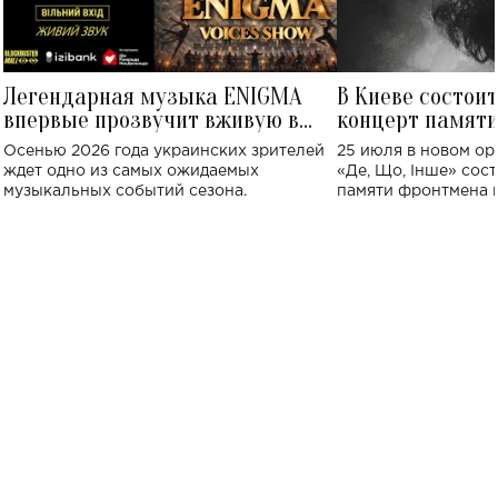
Легендарная музыка ENIGMA
В Киеве состои
впервые прозвучит вживую в
концерт памят
Украине: где состоится концерт
Клименко: более
Осенью 2026 года украинских зрителей
25 июля в новом op
исполнят песн
ждет одно из самых ожидаемых
«Де, Що, Інше» сос
музыкальных событий сезона.
памяти фронтмена
Михаила Клименко. 
особенный музыкал
посвященный артист
стало символом ис
настоящей любви.