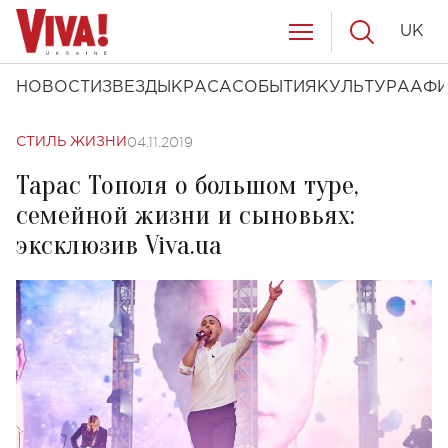
UK
НОВОСТИ
ЗВЕЗДЫ
КРАСА
СОБЫТИЯ
КУЛЬТУРА
АФ
04.11.2019
СТИЛЬ ЖИЗНИ
Тарас Тополя о большом туре,
семейной жизни и сыновьях:
эксклюзив Viva.ua