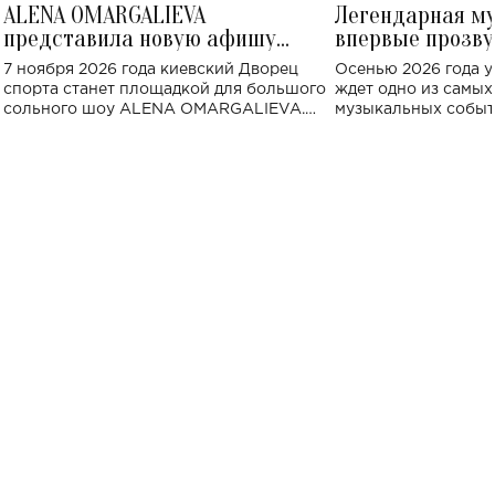
ALENA OMARGALIEVA
Легендарная м
представила новую афишу
впервые прозву
большого концерта во Дворце
Украине: где со
7 ноября 2026 года киевский Дворец
Осенью 2026 года у
спорта
спорта станет площадкой для большого
ждет одно из самы
сольного шоу ALENA OMARGALIEVA.
музыкальных событ
Концерт получил символичное название
«Не пьяная — влюбленная».