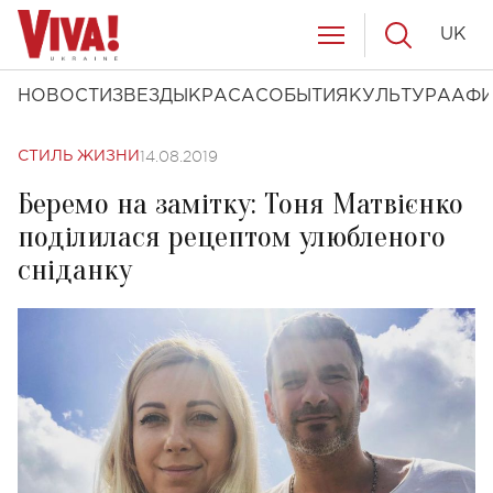
UK
НОВОСТИ
ЗВЕЗДЫ
КРАСА
СОБЫТИЯ
КУЛЬТУРА
АФ
14.08.2019
СТИЛЬ ЖИЗНИ
Беремо на замітку: Тоня Матвієнко
поділилася рецептом улюбленого
сніданку